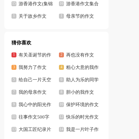
游香港作文(集锦
15篇)
游香港作文集合
15篇)
关于故乡作文
15篇
母亲节的作文
猜你喜欢
有关圣诞节的作
再也没有作文
文
我努力了作文
700字
粗心大意的我作
给自己一片天空
文
助人为乐的同学
作文
我的母亲作文
胆小的我作文
300字
我心中的阳光作
400字
保护环境的作文
文
往事作文500字
500字
快乐的时光作文
大国工匠纪录片
通用15篇
我是一片叶子作