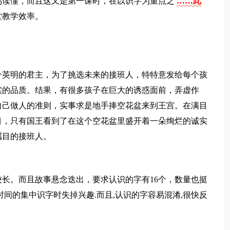
易读懂，而且这又是第一课时，在以识字为重点之
……此
堂教学效率。
个英明的君主，为了挑选未来的接班人，特特意发给每个孩
实的品质。结果，有很多孩子在巨大的诱惑面前，弄虚作
自己做人的准则，实事求是地手捧空花盆来到王宫。在满目
目，只有国王看到了在这个空花盆里盛开着一朵绚烂的诚实
瞩目的接班人。
长。而且故事悬念迭出，要求认识的字有16个，数量也挺
间的集中识字时失掉兴趣.而且,认识的字容易混淆,很快反
。