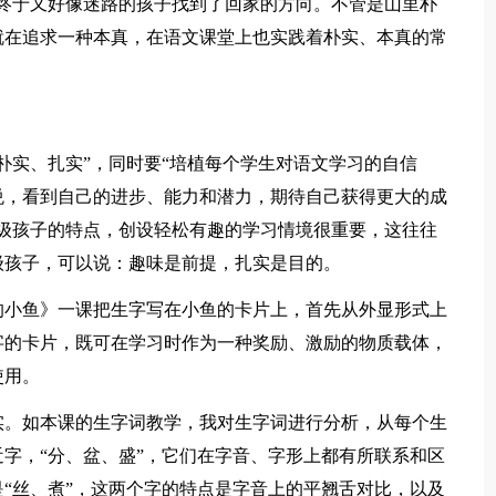
终于又好像迷路的孩子找到了回家的方向。不管是山里朴
就在追求一种本真，在语文课堂上也实践着朴实、本真的常
朴实、扎实”，同时要“培植每个学生对语文学习的自信
悦，看到自己的进步、能力和潜力，期待自己获得更大的成
级孩子的特点，创设轻松有趣的学习情境很重要，这往往
级孩子，可以说：趣味是前提，扎实是目的。
的小鱼》一课把生字写在小鱼的卡片上，首先从外显形式上
字的卡片，既可在学习时作为一种奖励、激励的物质载体，
使用。
实。如本课的生字词教学，我对生字词进行分析，从每个生
字，“分、盆、盛”，它们在字音、字形上都有所联系和区
“丝、煮”，这两个字的特点是字音上的平翘舌对比，以及