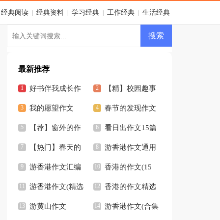
经典阅读
经典资料
学习经典
工作经典
生活经典
|
|
|
|
最新推荐
好书伴我成长作
【精】校园趣事
文(15篇)
我的愿望作文
作文
春节的发现作文
【热门】
【荐】窗外的作
看日出作文15篇
文
【热门】春天的
游香港作文通用
校园作文
游香港作文汇编
15篇
香港的作文(15
15篇
游香港作文(精选
篇)
香港的作文精选
15篇)
游黄山作文
15篇
游香港作文(合集