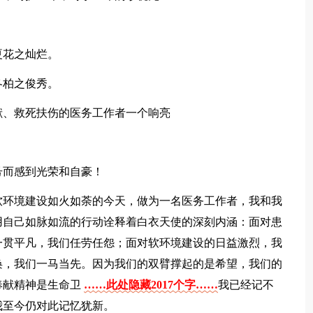
夏花之灿烂。
冬柏之俊秀。
献、救死扶伤的医务工作者一个响亮
号而感到光荣和自豪！
软环境建设如火如荼的今天，做为一名医务工作者，我和我
用自己如脉如流的行动诠释着白衣天使的深刻内涵：面对患
一贯平凡，我们任劳任怨；面对软环境建设的日益激烈，我
唤，我们一马当先。因为我们的双臂撑起的是希望，我们的
奉献精神是生命卫
……此处隐藏2017个字……
我已经记不
我至今仍对此记忆犹新。