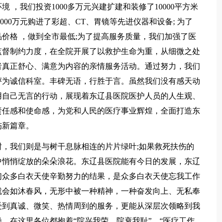
，我们投资1000多万元兴建扩建和装修了10000平方米
000万元购进了彩超、CT、胃镜等先进仪器和设备; 为了
价格 ，做到全市最低;为了提高服务质量，我们加强了医
监督制约力度，在全院开展了以救护生命为重，从细微之处
者真正舒心、满意为内容的亲情服务活动。通过努力，我们
评为诚信科室。丰碑无语，行胜于言。虽然我们没有感天动
用自己无言的行动，展现着东辽县医院医护人员的人生观、
责任感和使命感，为党和人民的医疗事业辉煌，全面打造东
伤新篇章。
，我们则是与树干息脉相连的片片绿叶;如果救死扶伤的
中悄悄绽放的朵朵浪花。东辽县医院能有今日的发展，东辽
们众多白衣天使辛勤努力的结果，是众多白衣天使忘我工作
就会如沐春风，无形中被一种精神，一种奋发向上、无私奉
受到真诚、微笑、热情周到的服务，更能从深层次领略到我
。在这里各位都抱着“院兴我荣，院衰我耻”、“医疗工作