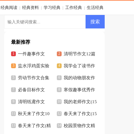
经典阅读
经典资料
学习经典
工作经典
生活经典
|
|
|
|
最新推荐
一件趣事作文
清明节作文12篇
500字
盐水浮鸡蛋实验
我学会了读书作
作文
劳动节作文合集
文
我的动物朋友作
15篇
必备目标作文
文通用15篇
寒假趣事优秀作
400字九篇
清明纸鸢作文
文
我的老师作文(15
秋天来了作文10
篇)
春天来了作文(15
篇
春天来了作文(精
篇)
校园景物作文精