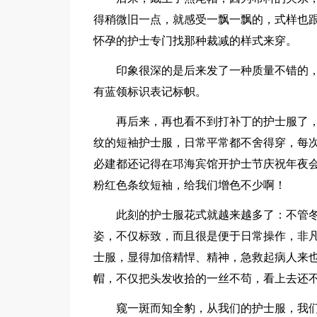
得稍微旧一点，就感受一飘一飘的，式样也
怀孕的护士专门找那种裁减的样式来穿。
印象很深的是后来发了一种质量不错的
有蓝领标识表记标帜。
再后来，再也看不到打补丁的护士服了
纹的短袖护士服，日常平常都不舍得穿，每次
必建都还记得在邛海宾馆开护士节庆祝年夜
粉红色条纹短袖，给我们增色不少啊！
此刻的护士服花式就越来越多了：不管
姿，不仅标致，而且很是便于日常操作，非凡
士服，显得加倍精悍、精神，急救起病人来
帽，不仅把头发收拾的一丝不苟，看上去还
窥一斑而知全豹，从我们的护士服，我