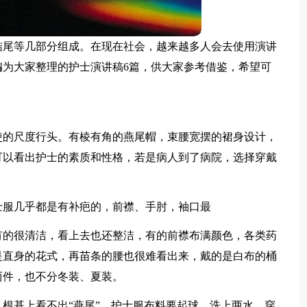
结尾等几部分组成。在现在社会，越来越多人会去使用演讲
为大家整理的护士演讲稿6篇，供大家参考借鉴，希望可
使的尺度行头。有棱有角的燕尾帽，束腰宽摆的裙身设计，
可以看出护士的素质和性格，若是病人到了病院，选择穿戴
士服几乎都是有补疤的，前襟、手肘，袖口最
有的很清洁，看上去也还整洁，有的前襟布满颜色，各类药
是直身的花式，再苗条的腰也很难看出来，戴的是白布的桶
两件，也不分冬装、夏装。
根基上看不出“燕尾”。护士服布料要起球，洗上两水，穿