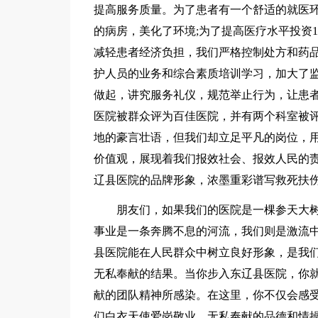
提高服务质量。为了患者有一个舒适的就医环境 
的病房，美化了环境;为了提高医疗水平投资1
减轻患者经济负担，我们严格控制处方和药品
护人员的业务和综合素质培训学习，加大了
做起，讲究服务礼仪，规范举止行为，让患
医院被群众评为百佳医院，并有两个科室被
地的豪言壮语，但我们却立足平凡的岗位，
价值观，展现着我们报效社会、报效人民的
辽县医院的品牌形象，浓墨重彩谱写救死扶
朋友们，如果我们的医院是一棵参天大树
事业是一条奔腾不息的河流，我们则是激流
县医院能在人民群众中树立良好形象，是我
无私奉献的结果。当你步入东辽县医院，你
献的团队精神所感染。在这里，你不仅会感
们白衣天使爱岗敬业、无私奉献的品德和情操