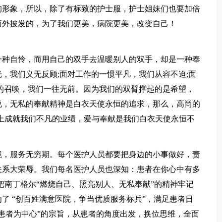
的形象，所以，除了有标致的护士服，护士姐妹们也要加倍
而外披发的，为了我们更美，病院更美，改变自己！
一种自怜，而用自己的双手去温暖别人的双手，却是一种奉
，我们义无反顾;面对工作的一惯平凡，我们从容不迫;面
的召唤，我们一往无前。因为我们的双臂撑起的是希望，
说，无私的奉献精神是白衣天使永恒的追求，那么，高尚的
上成就我们不凡的业绩，爱与奉献是我们白衣天使永恒不
境，服务无穷期。每个医护人员都要把身边的小事做好，责
关系大荣辱。我们每名医护人员也深知：患者在你心中有多
把南丁格尔“燃烧自己、照亮别人、无私奉献”的精神牢记
了 “创百姓满意医院，争当优质服务标兵”，满足患者日
患者为中心”的宗旨，从患者的角度出发，换位思维，全面