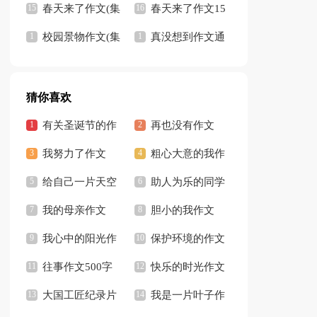
选15篇)
春天来了作文(集
选15篇
春天来了作文15
合15篇)
校园景物作文(集
篇
真没想到作文通
锦15篇)
用15篇
猜你喜欢
有关圣诞节的作
再也没有作文
文
我努力了作文
700字
粗心大意的我作
给自己一片天空
文
助人为乐的同学
作文
我的母亲作文
胆小的我作文
300字
我心中的阳光作
400字
保护环境的作文
文
往事作文500字
500字
快乐的时光作文
大国工匠纪录片
通用15篇
我是一片叶子作