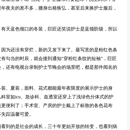
跟年夜夫的差不多，腰身出格恢弘，甚至后来换护士服后，
，有天蓝色领口的冬装，巨匠还笑说护士是蓝领阶级，所以
，因为还没有穿烂，新的又发下来了。最写意的是粉红色条
有勾当的时辰，就会接到通知“穿粉红条纹的短袖”，巨匠
会，还有电视台录制护士节晚会的场景吧，都是那件闻名的
冬装、夏装，面料、花式都能最年夜限度的展示护士的身
科室如icu、急诊科、血透室还穿上了浅绿色分体式的护
也更便利了；手术室、产房的护士戴上了标致的各色花布
不失踪温馨可爱。
们看到的是社会的成长，三十年更始开放的转变，也看到病