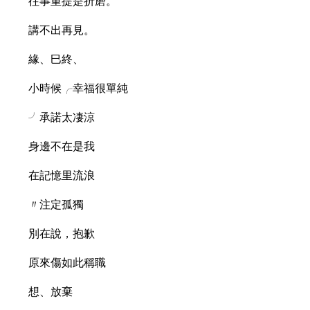
往事重提是折磨。
講不出再見。
緣、巳終、
小時候╭幸福很單純
╯承諾太凄涼
身邊不在是我
在記憶里流浪
〃注定孤獨
別在說，抱歉
原來傷如此稱職
想、放棄