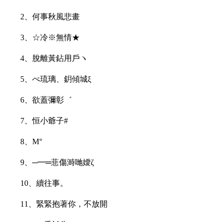
2、何事秋風悲畫
3、☆冷※無情★
4、脫離黃鉆用戶ヽ
5、ぺ琉璃、鈅傾城ξ
6、欲蓋彌彰゛
7、恒小爺子#
8、Μ°
9、─━═蕜傷溡哋嬡ζ
10、續往事。
11、緊緊抱著你，不放開