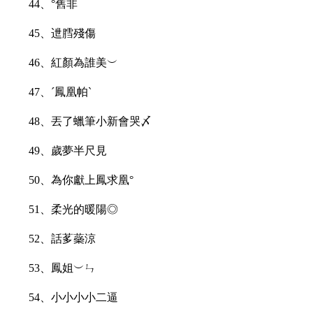
44、°舊非
45、迣膤殘傷
46、紅顏為誰美︶
47、ˊ鳳凰帕ˋ
48、丟了蠟筆小新會哭〆
49、歲夢半尺見
50、為你獻上鳳求凰°
51、柔光的暖陽◎
52、話茤蘂涼
53、鳳姐︶ㄣ
54、小小小小二逼