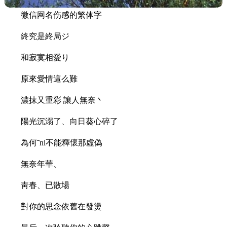
微信网名伤感的繁体字
終究是終局ジ
和寂寞相愛り
原來愛情這么難
濃抹又重彩 讓人無奈丶
陽光沉溺了、向日葵心碎了
為何ˉni不能釋懷那虛偽
無奈年華、
靑春、已散場
對你的思念依舊在發燙