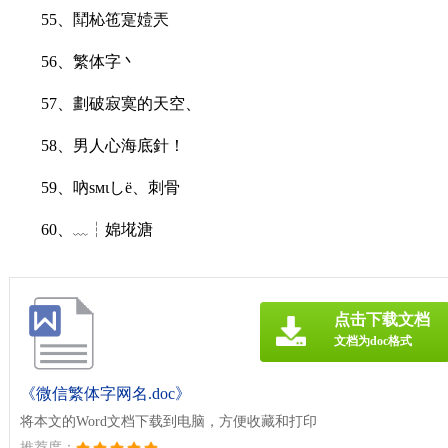
55、鬦杺竾寔嬄兲
56、繁体字丶
57、劃破寂寞的天空、
58、男人心海底針！
59、吶sмιしё、刺骨
60、﹏┆婂埖溏
点击下载文档
文档为doc格式
《微信繁体字网名.doc》
将本文的Word文档下载到电脑，方便收藏和打印
推荐度：