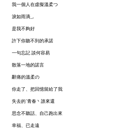
我一個人在虛擬溫柔つ
淚如雨滴_,
是我不夠好
許下你聽不到的承諾
一句忘記 談何容易
散落一地的諾言
辭痛的溫柔の
你走了、把回憶留給了我ゞ
失去的`青春丶誰來還
思念不聽話、自己跑出來
幸福、已走遠