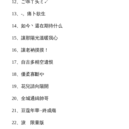
12、ご乖丫头ミ↙
13、-。痛卜欲生
14、如今丶還在期待什么
15、讓那陽光溫暖我心
16、讓老衲摸摸！
17、自古多精空遺恨
18、優柔寡斷や
19、花兒請向陽開
20、全城通緝帥哥
21、豆蔻年華··終成殤
22、淚ゞ限量版