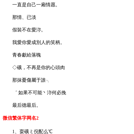
一直是自己一廂情愿。
那情、已淡
假裝不在愛沵。
我愛你愛成別人的笑柄。
青春獻給落魄
◇硪，不再是你的心頭肉
那抹憂傷屬于誰╮
゛ 如果不可能丶沵何必挽
最后德最后。
微信繁体字网名2
1、耍硪ミ倪配么℃