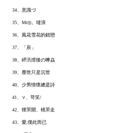
34、意識づ
35、Mr◎。噠浪
36、風花雪花的錯戀
37、「辰」
38、岼汎揹後の嚤劦
39、塵世只是沉世
40、少男情懷總是詩
41、∨、苛笑/
42、狸罘開、桃罘走
43、愛,僅此而已