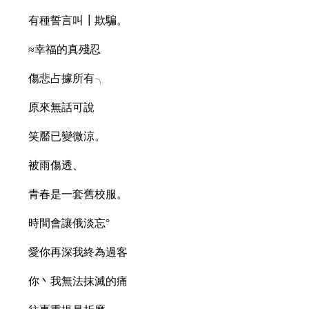
有種誓言叫┃欺騙。
≈幸福的真殘忍
傷悲占據所有╮
原來無話可說
笑靨已變微涼。
被雨傷透、
青春是一套舊校服。
時間會讓俄淡忘°
愛你再深我終為過客 ゞ
你丶我無法抹滅的痛