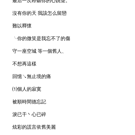
最后一次聆聽你的心跳聲。
沒有你的天 我該怎么留戀
難以釋懷
╰你的微笑是我忘不了的傷
守一座空城 等一個舊人、
不想再這樣
回憶↘無止境的痛
⑴個人的寂寞
被順時間德忘記
淚已干丶心已碎
炫彩的謊言依舊美麗