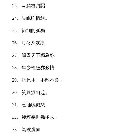
23、→鱚箛煩嚻
24、失眠旳情緒。
25、徘徊的孤獨
26、じòぴe淚痕
27、傾盡天下獨為妳
28、年少輕狂亦多情
29、じ此生ゝ不離不棄╮
30、笑與淚勾起。
31、沑浀哋偲想
32、幾經幾世幾多人-
33、為歡幾何