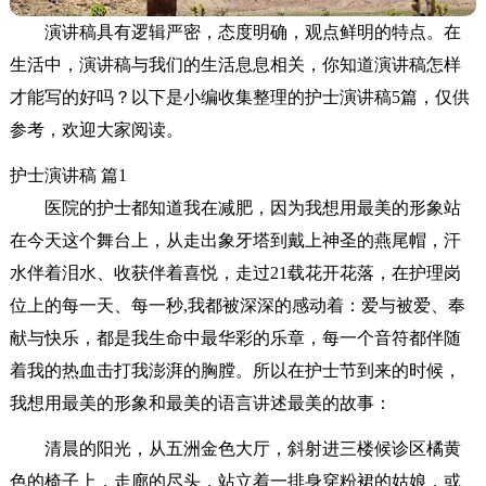
演讲稿具有逻辑严密，态度明确，观点鲜明的特点。在
生活中，演讲稿与我们的生活息息相关，你知道演讲稿怎样
才能写的好吗？以下是小编收集整理的护士演讲稿5篇，仅供
参考，欢迎大家阅读。
护士演讲稿 篇1
医院的护士都知道我在减肥，因为我想用最美的形象站
在今天这个舞台上，从走出象牙塔到戴上神圣的燕尾帽，汗
水伴着泪水、收获伴着喜悦，走过21载花开花落，在护理岗
位上的每一天、每一秒,我都被深深的感动着：爱与被爱、奉
献与快乐，都是我生命中最华彩的乐章，每一个音符都伴随
着我的热血击打我澎湃的胸膛。所以在护士节到来的时候，
我想用最美的形象和最美的语言讲述最美的故事：
清晨的阳光，从五洲金色大厅，斜射进三楼候诊区橘黄
色的椅子上，走廊的尽头，站立着一排身穿粉裙的姑娘，或