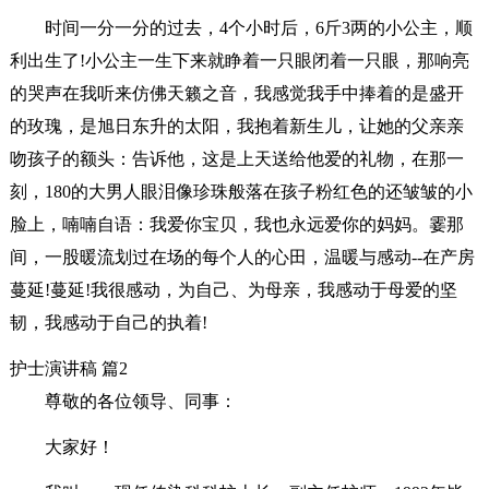
时间一分一分的过去，4个小时后，6斤3两的小公主，顺
利出生了!小公主一生下来就睁着一只眼闭着一只眼，那响亮
的哭声在我听来仿佛天籁之音，我感觉我手中捧着的是盛开
的玫瑰，是旭日东升的太阳，我抱着新生儿，让她的父亲亲
吻孩子的额头：告诉他，这是上天送给他爱的礼物，在那一
刻，180的大男人眼泪像珍珠般落在孩子粉红色的还皱皱的小
脸上，喃喃自语：我爱你宝贝，我也永远爱你的妈妈。霎那
间，一股暖流划过在场的每个人的心田，温暖与感动--在产房
蔓延!蔓延!我很感动，为自己、为母亲，我感动于母爱的坚
韧，我感动于自己的执着!
护士演讲稿 篇2
尊敬的各位领导、同事：
大家好！