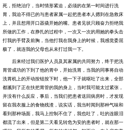
死，拒绝治疗，当时情形紧迫，必须的在第一时间进行洗
胃，我迫不得已的与患者家属一起把患者本人摁到在急救床
上，并且想用开口器撬开她的嘴。患者见状只顾奋力拒绝我
所做的工作，在挣扎的过程中，一次又一次的用她的拳头击
打我的手臂及前胸，当他打我在我身上的时候，我感觉委屈
极了，就连我的父母也从未打过我一下。
后来经过我们医护人员及其家属的共同努力，终于把洗
胃管成功的下到了他的胃中，开始洗胃，当我的同事将自动
洗胃机上的开动按钮按下时，他一下子就呕吐了出来，全部
都溅到了正在扶把胃管的我的身上，当时我可能太过紧张，
并没有什么反应，事后，当我们把患者送回病房时，才发现
留在我衣服上的食物残渣，说实话，我当时闻到那种气味和
看到那种场面，我马上控制不住了，我也吐了，吐的连眼泪
都流了出来，但是第二天看见转危为安的患者时，就在那一