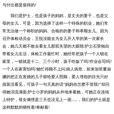
与付出都是值得的!
我们是护士，也是孩子的妈妈，是丈夫的妻子，也是父
母的女儿，可是，因为选择了这样一个特殊的职业，她们常
常无法做一个称职的妈妈、合格的的妻子和孝顺女儿。因为
召开体检动员会，王悦没能去为女儿开入学的第一次家长
会，她几天都不敢去看女儿那双失望的大眼睛;护士石荣独自
带着女儿生活，体检工作最忙时，她经常把孩子一个人锁在
家里，一锁就是十二、三个小时，孩子吃饭了吗?作业会写吗?
一个人在家害怕吗?她忙得顾不上问;病人病危，前来加班董淑
娜的把正在发烧的儿子留给爱人照顾，爱人埋怨的目光只好
假装没看见，可孩子一句天真的话“妈妈你怎麽不管我?”却问
得她泪流满面;护士小罗的妈妈从外地来看她，可她正在连续
上特护，母女俩愣是三天也没见上一面......，我们的护士就是
这样默默的牺牲着!奉献着!