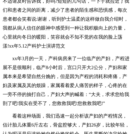
不适请及时告诉我，好吗?短短的几句话，一下子就拉近了我
们和患者之间的距离，减少了患者的陌生感和恐惧感，每次
患者都会笑着说:谢谢，听到护士温柔的这样做自我介绍时，
我都从病人信任的眼神中感受到一种让我积极向上的力量，
心里就向冬日的暖阳，笑容就会不知不觉的在我的脸上荡
漾!xx年5.12产科护士演讲范文
xx年3月的一天，产科病房来了一位临产的产妇，产程进
展不是很顺利，临产8小时后，宫口只开大2公分，产妇和家
属本来是希望自然分娩的，但是因为产程的消耗和疼痛，产
妇及家属及其的烦躁，家属看着爱人痛苦的样子，心疼的在
一旁不停的抽打自己，产妇大声的喊着：“大夫，求求您给我
剖了吧!我实在受不了，您救救我吧!您救救我吧!”
看着这种场面，我们迅速一起分析该产妇的产程情况，
估计胎儿体重6斤左右，骨盆腔够大，产妇26岁，比较年轻，
认为呢还是应该给她自然分娩的机会。医生果断的决定给她