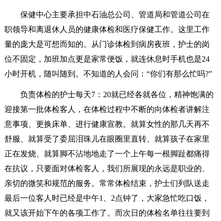
保健中心主要承担中石油总公司、管道局和管道公司在
职领导和离退休人员的健康体检和医疗保健工作。这里工作
量的庞大是可想而知的。从门诊体检到病房夜班，护士的岗
位不固定，加班加点更是家常便饭，就连休息时手机也是24
小时开机，随叫随到。不知道的人会问：“你们有那么忙吗?”
负责体检的护士每天7：20就已经各就各位，精神饱满的
迎接第一批体检客人，在体检过程中不断的向体检者讲解注
意事项、更换床单、进行健康宣教。就算女性的那几天再不
舒服、就算受了委屈泪珠儿在眼圈里直转、就算孩子在家里
正在发烧、就算脚不沾地地走了一个上午每一根脚趾都痛得
在抗议，只要面对体检客人，我们所展现的永远是职业的、
亲切的微笑和规范的服务。常常体检结束，护士们列队送走
最后一位客人时已经是中午1、2点钟了，大家急忙吃口饭，
就又该开始下午的各项工作了。而次日的体检名单往往要到