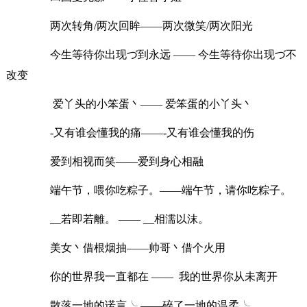
两次转角/两次回眸——两次微笑/两次阳光
今生等待你出现づ到永远 —— 今生等待你出现づ不
改变
爱丫头的小笨蛋丶—— 爱笨蛋的小丫头丶
-又有谁会懂我的痛——-又有谁会懂我的伤
爱到相视而笑——爱到身心相融
端午节，喂你吃粽子。——端午节，请你吃粽子。
__若即若離。 —— __相濡以沫。
美女丶借根烟抽——帅哥丶借个火用
你的世界我一直都在 —— 我的世界你从未离开
散落一地的诺言╰ ——碎了一地的温柔╰