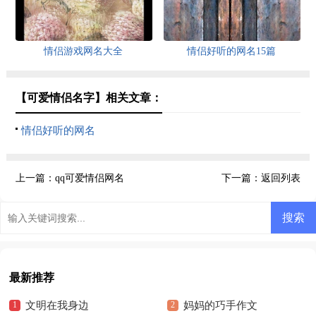
情侣游戏网名大全
情侣好听的网名15篇
【可爱情侣名字】相关文章：
情侣好听的网名
上一篇：
qq可爱情侣网名
下一篇：
返回列表
最新推荐
文明在我身边
妈妈的巧手作文