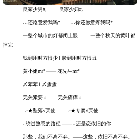
良家少男#, —— 良家少妇#,
…还愿意爱我吗*——…你还愿意疼我吗*
一整个城市的灯都闭上眼 —— 一整个秋天的黄叶都
掉完
钱到用时方恨少 ‖ 脸到用时方恨丑
黄小姐mr° —— 花先生mr°
〆苯苯 ‖ 〆蛋蛋
无关紧要〃——无关痛痒〃
╭★坠落√兲使——╭★专属√兲使
- 绕过熟悉的路径 —— - 还是恋依旧的你
那些，我们不离不弃。——这些，依旧不离不弃。