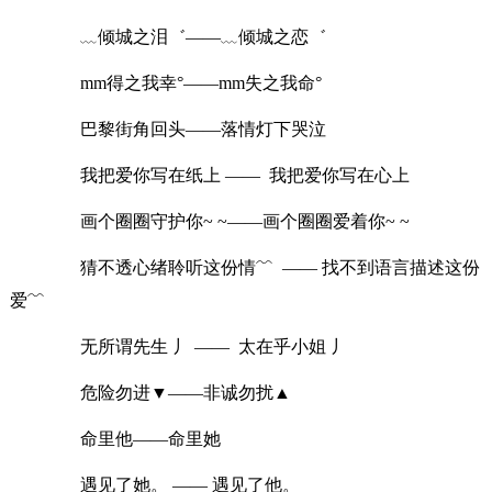
﹏倾城之泪゛——﹏倾城之恋゛
mm得之我幸°——mm失之我命°
巴黎街角回头——落情灯下哭泣
我把爱你写在纸上 —— 我把爱你写在心上
画个圈圈守护你~ ~——画个圈圈爱着你~ ~
猜不透心绪聆听这份情﹌ —— 找不到语言描述这份
爱﹌
无所谓先生 丿 —— 太在乎小姐 丿
危险勿进▼——非诚勿扰▲
命里他——命里她
遇见了她。 —— 遇见了他。