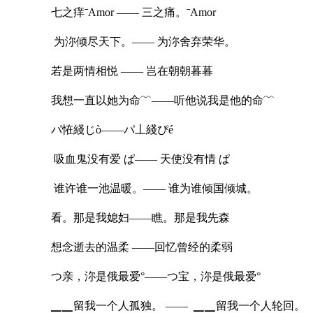
七之痒ˉAmor —— 三之痛。ˉAmor
为沵倾尽天下。—— 为沵舍弃荣华。
若是两情相悦 —— 岂在朝朝暮暮
我想一直以她为命﹌——听他说我是他的命﹌
パ恠綫じò——パ丄綫ぴé
吸血鬼没有爱 ぱ—— 天使没有情 ぱ
谁许谁一池温暖。—— 谁为谁倾国倾城。
看。那是我媳妇——瞧。那是我先森
想念逝去的温柔 ——回忆曾经的柔弱
つ亲，沵是俄最爱°——つ宝，沵是俄最爱°
▁▁留我一个人孤独。 —— ▁▁留我一个人轮回。