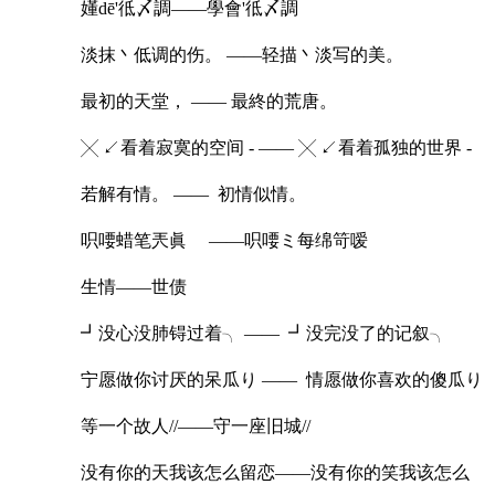
嬞dē'彽〆調——學會'彽〆調
淡抹丶低调的伤。 ——轻描丶淡写的美。
最初的天堂， —— 最終的荒唐。
╳ ↙看着寂寞的空间 - —— ╳ ↙看着孤独的世界 -
若解有情。 —— 初情似情。
呮喓蜡笔兲眞ゞ ——呮喓ミ每绵笴嗳ゞ
生情——世债
┛没心没肺锝过着╮ —— ┛没完没了的记叙╮
宁愿做你讨厌的呆瓜り —— 情愿做你喜欢的傻瓜り
等一个故人//——守一座旧城//
没有你的天我该怎么留恋——没有你的笑我该怎么