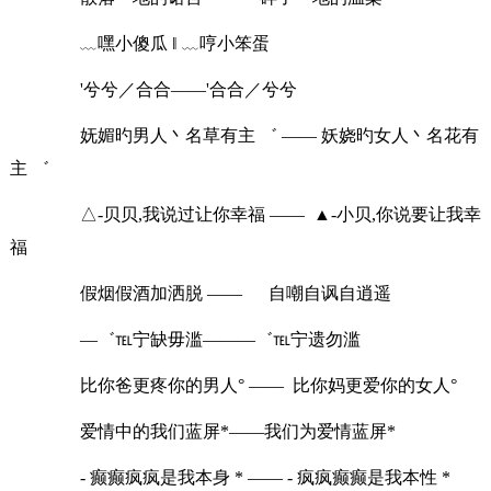
﹏嘿小傻瓜 ‖ ﹏哼小笨蛋
'兮兮／合合——'合合／兮兮
妩媚旳男人丶名草有主 ゛ —— 妖娆旳女人丶名花有
主 ゛
△-贝贝,我说过让你幸福 —— ▲-小贝,你说要让我幸
福
假烟假酒加洒脱 —— 自嘲自讽自逍遥
—゛℡宁缺毋滥———゛℡宁遗勿滥
比你爸更疼你的男人° —— 比你妈更爱你的女人°
爱情中的我们蓝屏*——我们为爱情蓝屏*
- 癫癫疯疯是我本身 * —— - 疯疯癫癫是我本性 *