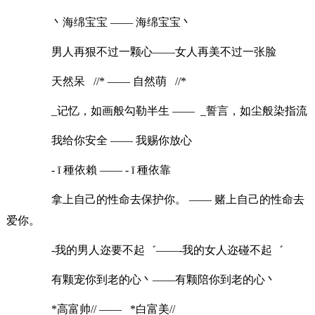
丶海绵宝宝 —— 海绵宝宝丶
男人再狠不过一颗心——女人再美不过一张脸
天然呆 //* —— 自然萌 //*
_记忆，如画般勾勒半生 —— _誓言，如尘般染指流
我给你安全 —— 我赐你放心
- ī 種依賴 —— - ī 種依靠
拿上自己的性命去保护你。 —— 赌上自己的性命去
爱你。
-我的男人迩要不起゛——-我的女人迩碰不起゛
有颗宠你到老的心丶——有颗陪你到老的心丶
*高富帅// —— *白富美//