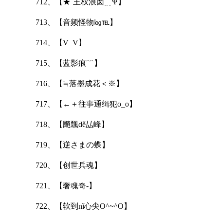
712、【★`王权浪囡﹎Ψ】
713、【音频怪物㏒℡】
714、【V_V】
715、【蓝影痕﹌】
716、【≒落墨成花＜※】
717、【←＋往事通缉犯o_o】
718、【颵飄dě厸峰】
719、【逆さまの蝶】
720、【创世兵魂】
721、【奢魂奇-】
722、【软到nǐ心尖O^~^O】