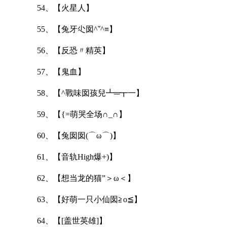
54、【火星人】
55、【兔牙尐囡^ˇ^≡】
56、【反恐〃精英】
57、【鬼血】
58、【^戰味囡孩兒┻═┳一】
59、【{=萌哭全场∩_∩】
60、【兔囡囡(⌒ω⌒)】
61、【音轨High爆+)】
62、【想当龙的猫”＞ω＜】
63、【好萌一只小仙囡≧o≦】
64、【[盖世英雄]】