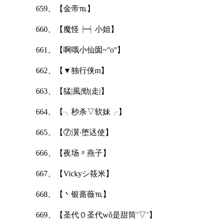
659、【金帝℡】
660、【魔怪┝┥小姐】
661、【啊哦小仙囡~°ο°】
662、【▼独行侠m】
663、【猛|風|勁|走|】
664、【╮秒杀▽软妹╭】
665、【⑦瀷·堕迗使】
666、【夜场〃燕子】
667、【Vickyシ筱米】
668、【丶银蔷薇℡】
669、【圣代０圣代wǒ是甜筒ˉ▽ˉ】