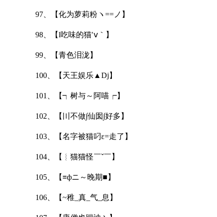
97、【化为萝莉粉ヽ==ノ】
98、【l吃味的猫′ⅴ｀】
99、【青色泪泷】
100、【天王娱乐▲Dj】
101、【┑树与～阿喵┍】
102、【〣不做∫仙囡∫好多】
103、【名字被猫叼ε=走了】
104、【︴猫猫怪￣ˇ￣】
105、【≡фニ～晚期■】
106、【~稚_真_气_息】