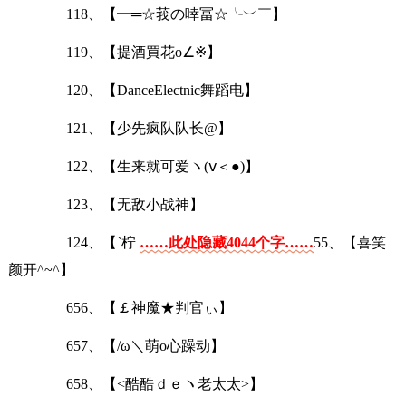
118、【━═☆莪の啈冨☆╰︶￣】
119、【提酒買花o∠※】
120、【DanceElectnic舞蹈电】
121、【少先疯队队长@】
122、【生来就可爱ヽ(ⅴ＜●)】
123、【无敌小战神】
124、【`柠
……此处隐藏4044个字……
55、【喜笑
颜开^~^】
656、【￡神魔★判官ぃ】
657、【/ω＼萌o心躁动】
658、【<酷酷ｄｅヽ老太太>】