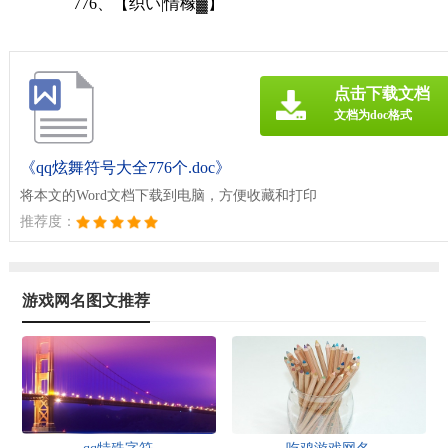
776、【织い|情橼▓】
点击下载文档
文档为doc格式
《qq炫舞符号大全776个.doc》
将本文的Word文档下载到电脑，方便收藏和打印
推荐度：
游戏网名图文推荐