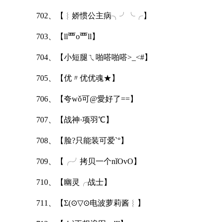
702、【︴娇惯公主病╮╯╰╭】
703、【ll覀o覀ll】
704、【小短腿ㄟ啪嗒啪嗒>_<#】
705、【优〃优优魂★】
706、【夸wǒ可@愛好了==】
707、【战神·项羽℃】
708、【脸?只能装可爱`°】
709、【╭╯拷贝一个nǐOvO】
710、【幽灵╭战士】
711、【Σ(⊙▽⊙电波萝莉酱︴】