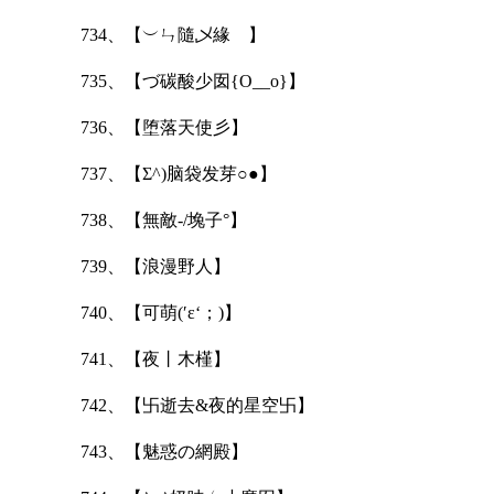
734、【︶ㄣ隨乄緣ゞ】
735、【づ碳酸少囡{O__o}】
736、【堕落天使彡】
737、【Σ^)脑袋发芽○●】
738、【無敵-/堍子°】
739、【浪漫野人】
740、【可萌(′ε‘；)】
741、【夜丨木槿】
742、【卐逝去&夜的星空卐】
743、【魅惑の網殿】