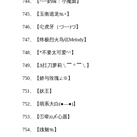
744、【^~^奶味︴小魔囡】
745、【玉衡逍龙℡+】
746、【尐虎牙（づ~~)づ】
747、【终极烈火鸟巛Melody】
748、【*不要太可爱^^】
749、【Δ扛刀萝莉ㄟ▔＾▔ㄟ】
750、【娇与玫瑰∠※】
751、【妖王】
752、【萌系大白(●—●)】
753、【①辈zi〆心愿】
754、【媿魅℡】