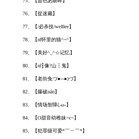
75、【血色あ眼眸】
76、【捉迷藏】
77、【/必杀技/welllee】
78、【nǐ怀里的猫^~^】
79、【美好^_^☆记忆】
80、【nǐ┇像?山┇鬼】
81、【老街兔づ●─●)づ】
82、【爆破nán】
83、【情场智障ζ-ω-】
84、【O甜音幼稚妹>c<】
85、【犯罪级可爱*￣︶￣*】