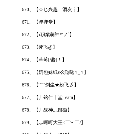
670、【☆じ兴趣┆酒友┆】
671、【弹弹堂】
672、【τ职業萌神*′ノ`】
673、【死飞@】
674、【草莓[/酱]！】
675、【奶包妹纸ε么哒哒∩_∩】
676、【﹌°剑尘★纷飞彡】
677、【丿铭仁丨堂Team】
678、【丿战神灬诳磝】
679、【灬呵呵大王<￣︶￣/】