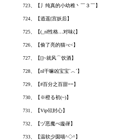
723、【丿纯真的小幼稚丶￣３￣】
724、【逍遥[宫妖后】
725、【(_nǐ性格…对味ζ】
726、【偷了亮的猫>c<】
727、【[]~就风⌒饮酒】
728、【nǐ干嘛凶宝宝ˋ︿ˊ】
729、【#百分之百甜==】
730、【※橙る初(~)】
731、【Vip巛封心】
732、【ヅ恶魔ぺ嫙嵂】
733、【温软少囡喵^◇^】