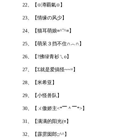
22、【⊙澊覇氣⊙】
23、【情缘の风少】
24、【猫耳萌娘≡^ˇ^≡】
25、【萌呆３挡不住∩︿∩】
26、【?拂绿青衫ㄟo】
27、【Σ就是爱搞怪~~=】
28、【米希亚】
29、【小怪兽队】
30、【ㄨ傲娇主<*▔＾▔*>】
31、【满满的阳光(≡】
32、【霹雳囡郎;;^^】