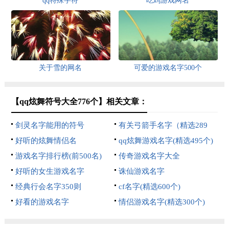
qq特殊字符
吃鸡游戏网名
关于雪的网名
可爱的游戏名字500个
【qq炫舞符号大全776个】相关文章：
剑灵名字能用的符号
有关弓箭手名字（精选289
好听的炫舞情侣名
个）
qq炫舞游戏名字(精选495个)
游戏名字排行榜(前500名)
传奇游戏名字大全
好听的女生游戏名字
诛仙游戏名字
经典行会名字350则
cf名字(精选600个)
好看的游戏名字
情侣游戏名字(精选300个)