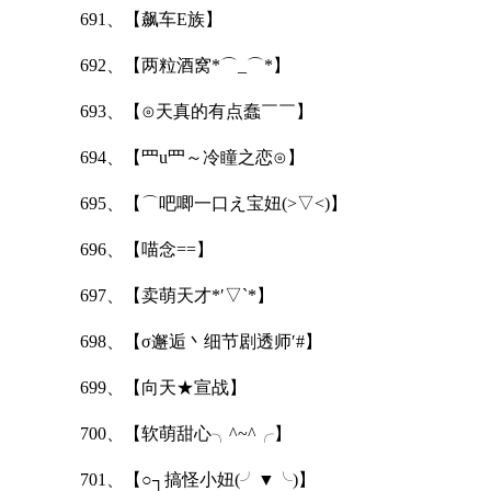
691、【飙车E族】
692、【两粒酒窝*⌒_⌒*】
693、【⊙天真的有点蠢￣￣】
694、【罒u罒～冷瞳之恋⊙】
695、【⌒吧唧一口え宝妞(>▽<)】
696、【喵念==】
697、【卖萌天才*′▽`*】
698、【σ邂逅丶细节剧透师′#】
699、【向天★宣战】
700、【软萌甜心╮^~^╭】
701、【○┐搞怪小妞(╯▼╰)】