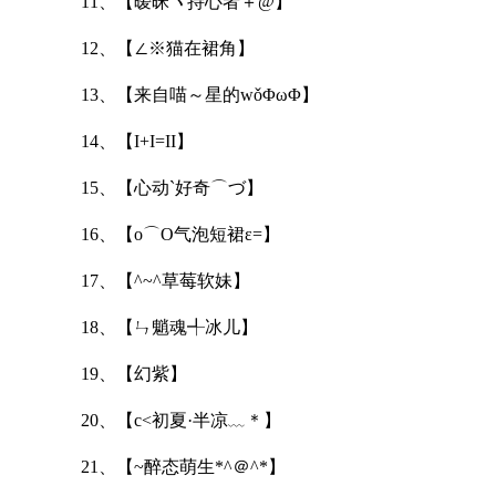
11、【暧昧ヽ持心者＋@】
12、【∠※猫在裙角】
13、【来自喵～星的wǒΦωΦ】
14、【I+I=II】
15、【心动`好奇⌒づ】
16、【o⌒О气泡短裙ε=】
17、【^~^草莓软妹】
18、【ㄣ魈魂╃冰儿】
19、【幻紫】
20、【c<初夏·半凉﹏＊】
21、【~醉态萌生*^＠^*】