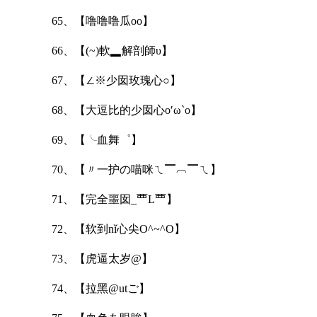
65、【噜噜噜瓜oo】
66、【(~)軟▂解剖師υ】
67、【∠※少囡玫瑰心○】
68、【大逗比的少囡心o′ω`o】
69、【╰血舞゜】
70、【〃一护の喵咪ㄟ▔︹▔ㄟ】
71、【完全噩囡_覀L覀】
72、【软到nǐ心尖O^~^O】
73、【虎逼太岁@】
74、【拉黑@utご】