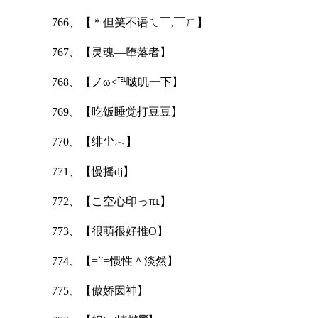
766、【＊但笑不语ㄟ▔,▔ㄏ】
767、【灵魂—堕落者】
768、【ノω<℡啵叽一下】
769、【吃饭睡觉打豆豆】
770、【绯尘︵】
771、【慢摇dj】
772、【こ空心印っ℡】
773、【很萌很好推О】
774、【=‵′=惯性＾淡然】
775、【傲娇囡神】