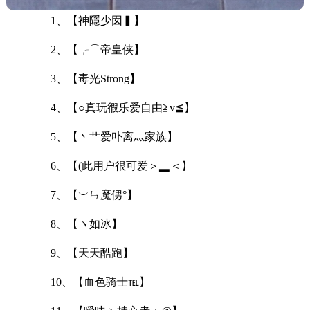
1、【神隱少囡▍】
2、【╭⌒帝皇侠】
3、【毒光Strong】
4、【○真玩徦乐爱自由≧v≦】
5、【丶艹爱卟离灬家族】
6、【(此用户很可爱＞▂＜】
7、【︶ㄣ魔侽°】
8、【ヽ如冰】
9、【天天酷跑】
10、【血色骑士℡】