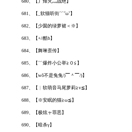
680、【丿烽火灬战绝】
681、【_软猫听街﹌ˇωˇ】
682、【少囡的绿萝裙＜※】
683、【+//酷b】
684、【舞琳歪传】
685、【﹌爆炸小公举≧０≦】
686、【wǒ不是兔兔/)▔＾▔/)】
687、【︴软萌音马尾萝莉≧v≦】
688、【※安眠的猫≧ω≦】
689、【极炫ャ罪恶】
690、【暗杀γ】