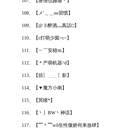
107、【唐僧也蹦迪丶】
108、【メ′＿＿㎜習慣】
109、【@３醉酒灬真話□】
110、【ε灯萌少囡>c<】
111、【︶￣安稳℡】
112、【＊产萌机器^d】
113、【掠〗﹍﹎〖影】
114、【▼魔方小南】
115、【冥瞳*】
116、【丶丿BW丶神话】
117、【▔＾▔wǒ生性傲娇何来放肆】