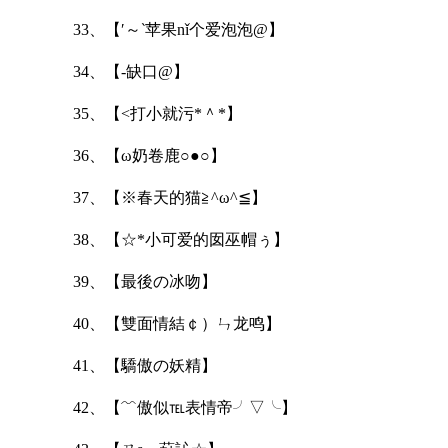
33、【′～‵苹果nǐ个爱泡泡@】
34、【-缺口@】
35、【<打小就污*＾*】
36、【ω奶卷鹿○●○】
37、【※春天的猫≧^ω^≦】
38、【☆*小可爱的囡巫帽ぅ】
39、【最後の冰吻】
40、【雙面情結￠）ㄣ龙鸣】
41、【驕傲の妖精】
42、【﹌傲似℡表情帝╯▽╰】