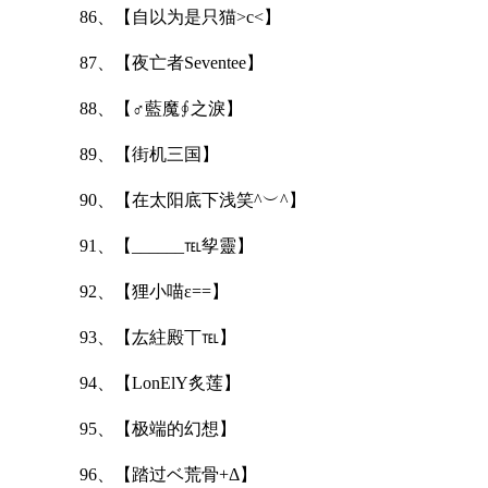
86、【自以为是只猫>c<】
87、【夜亡者Seventee】
88、【♂藍魔∮之淚】
89、【街机三国】
90、【在太阳底下浅笑^︶^】
91、【______℡孧靈】
92、【狸小喵ε==】
93、【厷紸殿丅℡】
94、【LonElY炙莲】
95、【极端的幻想】
96、【踏过ベ荒骨+Δ】