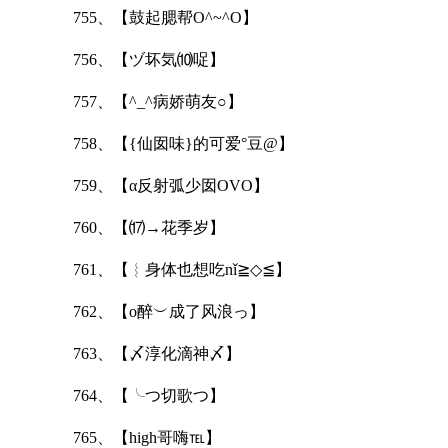
755、【鼓起腮帮O^~^O】
756、【ヅ坏気⑽哫】
757、【^_^病娇萌友○】
758、【{仙囡味}的可爱°豆@】
759、【α反射弧少囡OVO】
760、【⒄→花季岁】
761、【︴身体也想吃nǐ≧◇≦】
762、【o醉︶成了风浪っ】
763、【〆淳化滴神〆】
764、【╰つ切歌つ】
765、【high哥嗨℡】