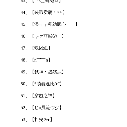
43、【ㄗs﹎葑訫☆】
44、【装乖卖萌丶≧≦】
45、【浪┑┏稚幼囡心＝＝】
46、【╭ァ亞軾⑦ゞ】
47、【魂MoL】
48、【n乛乛n】
49、【弑神丶战殇灬】
50、【*萌蠢逗比ˉεˉ】
51、【穿越之神】
52、【じò風流づ少】
53、【扌曳⊙●】