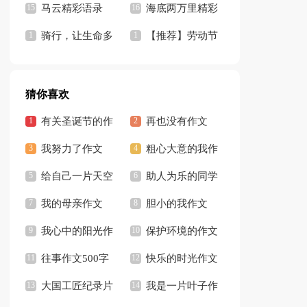
精彩》教学反思
马云精彩语录
作文
海底两万里精彩
骑行，让生命多
片段
【推荐】劳动节
一份精彩！
作文
猜你喜欢
有关圣诞节的作
再也没有作文
文
我努力了作文
700字
粗心大意的我作
给自己一片天空
文
助人为乐的同学
作文
我的母亲作文
胆小的我作文
300字
我心中的阳光作
400字
保护环境的作文
文
往事作文500字
500字
快乐的时光作文
大国工匠纪录片
通用15篇
我是一片叶子作