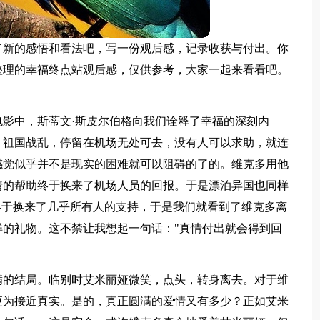
了新的感悟和看法吧，写一份观后感，记录收获与付出。你
整理的幸福终点站观后感，仅供参考，大家一起来看看吧。
影中，斯蒂文·斯皮尔伯格向我们诠释了幸福的深刻内
，祖国战乱，停留在机场无处可去，没有人可以求助，就连
感觉似乎并不是现实的困难就可以阻碍的了的。维克多用他
情的帮助终于换来了机场人员的回报。于是漂泊异国也同样
终于换来了几乎所有人的支持，于是我们就看到了维克多离
的礼物。这不禁让我想起一句话："真情付出就会得到回
满的结局。临别时艾米丽娅微笑，点头，转身离去。对于维
更为接近真实。是的，真正圆满的爱情又有多少？正如艾米