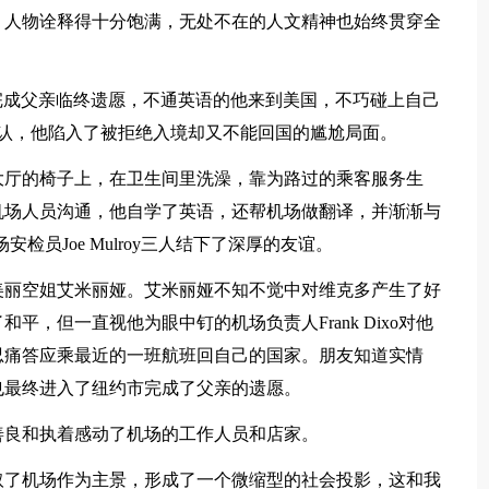
，人物诠释得十分饱满，无处不在的人文精神也始终贯穿全
为完成父亲临终遗愿，不通英语的他来到美国，不巧碰上自己
认，他陷入了被拒绝入境却又不能回国的尴尬局面。
大厅的椅子上，在卫生间里洗澡，靠为路过的乘客服务生
机场人员沟通，他自学了英语，还帮机场做翻译，并渐渐与
z、机场安检员Joe Mulroy三人结下了深厚的友谊。
美丽空姐艾米丽娅。艾米丽娅不知不觉中对维克多产生了好
，但一直视他为眼中钉的机场负责人Frank Dixo对他
忍痛答应乘最近的一班航班回自己的国家。朋友知道实情
也最终进入了纽约市完成了父亲的遗愿。
善良和执着感动了机场的工作人员和店家。
取了机场作为主景，形成了一个微缩型的社会投影，这和我