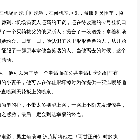
，在机场的洗手间洗漱，在候机室睡觉，帮服务员推车，换
赚到比机场负责人还高的工资，还在待改建的67号登机口
帮了一个买药救父的俄罗斯人；撮合了一段姻缘；拿着机场
和她约会。日复一日，他认识了这里形形色色的人，从开始
，征服了一群原本拿他当笑话的人。当他离去的时候，这个
之感动。
纯的人。他可以为了等一个电话而在公共电话机旁站到午夜，
丽的小妻子，他可以在你鞋跟坏掉时为你提供一双温暖舒适
一直喷到天花板上的喷泉。
颗简单的心，不带太多期望上路，一路上不断去发现惊喜，
为之感激，最后一定会到达幸福的终点。
电影，男主角汤姆·汉克斯将他在《阿甘正传》时的执