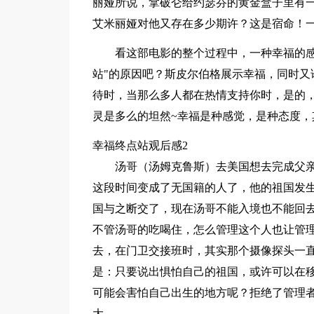
丽娅所说，拿破仑给约瑟芬的黄金盒子里有
艾米丽娅对他又存在多少期许？这是宿命！
看这部电影的整个过程中，一种幸福的感
站"的原因吧？斯皮尔伯格展示幸福，同时又
待时，当那么多人都在热情支持你时，是的
灵是多么的坦然~幸福是种感觉，是种态度，
幸福终点站观后感2
汤哥（汤姆克鲁斯）去美国想去完成父
这段时间变成了无国籍的人了，他的祖国发
国与之断交了，现在汤哥不能入境也不能回去
不管汤哥的吃喝住，怎么管理这个人也让管
去，在门卫交接班时，其实那个摄像探头一
是：只要说出惧怕自己的祖国，或许可以在
可能会害怕自己出生的地方呢？拒绝了管理
大。