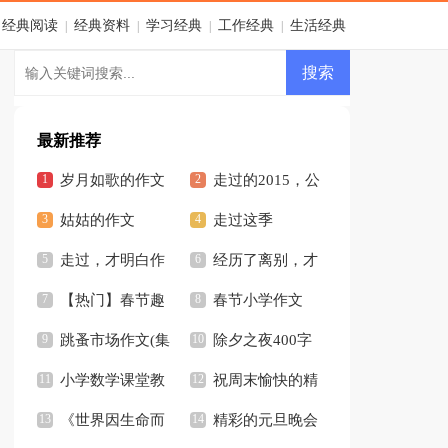
经典阅读
经典资料
学习经典
工作经典
生活经典
|
|
|
|
最新推荐
岁月如歌的作文
走过的2015，公
(15篇)
姑姑的作文
路零担物流发生了什
走过这季
走过，才明白作
么变化？
经历了离别，才
文
【热门】春节趣
懂得军恋的牵肠挂肚
春节小学作文
事作文
跳蚤市场作文(集
除夕之夜400字
合15篇)
小学数学课堂教
作文
祝周末愉快的精
学反思
《世界因生命而
美句子
精彩的元旦晚会