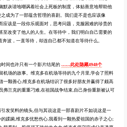
泼，幽默诙谐地嘲讽着社会上死板的制度，体贴善意地帮助他
使之成为了一部蕴含哲理的喜剧。我们是不是也应该像
历，而应该是一段你乐观面对，思考问题，克服困难的珍贵的
人，甚至改变了他人的人生。在等待中，我们明白自己需要的
之前，一直奔波，一直等待，却连自己都不知道在等待什么。
的时间也许只有一个影片结尾的
……此处隐藏4948个
滞留机场的故事。维克多在机场等待的九个月里,学会了照料
凭借一颗善心,维克多在机场结识了很多好朋友并赢得了颇高
员弗兰克的重重刁难,在祖国战争结束,自己身份重新被认可
引发笑料的镜头,但与其说这是一部喜剧片不如说这是一
的蹂躏,维克多忧愁伤心,我看到一颗热爱祖国的赤子之心;