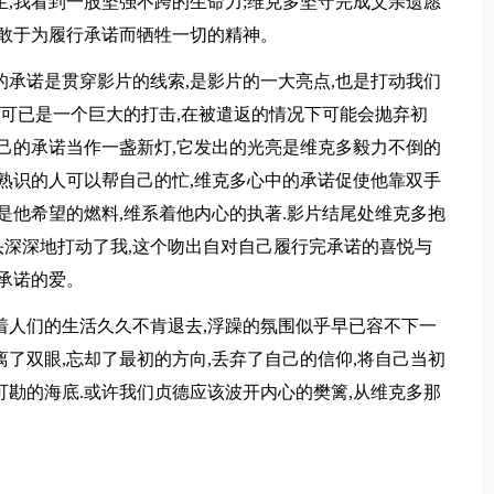
生,我看到一股坚强不跨的生命力;维克多坚守完成父亲遗愿
种敢于为履行承诺而牺牲一切的精神。
的承诺是贯穿影片的线索,是影片的一大亮点,也是打动我们
认可已是一个巨大的打击,在被遣返的情况下可能会抛弃初
自己的承诺当作一盏新灯,它发出的光亮是维克多毅力不倒的
有熟识的人可以帮自己的忙,维克多心中的承诺促使他靠双手
是他希望的燃料,维系着他内心的执著.影片结尾处维克多抱
深深地打动了我,这个吻出自对自己履行完承诺的喜悦与
下承诺的爱。
着人们的生活久久不肯退去,浮躁的氛围似乎早已容不下一
了双眼,忘却了最初的方向,丢弃了自己的信仰,将自己当初
可勘的海底.或许我们贞德应该波开内心的樊篱,从维克多那
。