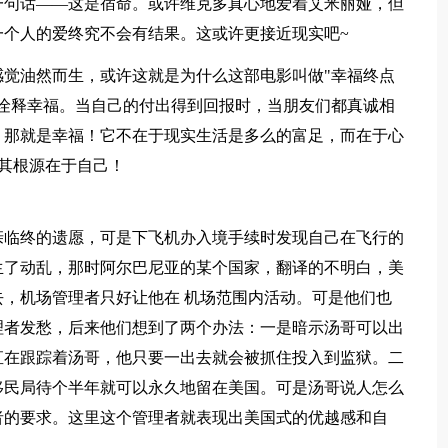
一句话——这是宿命。或许维克多真心地爱着艾米丽娅，但
一个人的爱终究不会有结果。这或许更接近现实吧~
觉油然而生，或许这就是为什么这部电影叫做"幸福终点
诠释幸福。当自己的付出得到回报时，当朋友们都真诚相
，那就是幸福！它不在于现实生活是多么的富足，而在于心
其根源在于自己！
亲临终的遗愿，可是下飞机办入境手续时发现自己在飞行的
生了动乱，那时阿尔巴尼亚的某个国家，翻译的不明白，美
，机场管理者只好让他在 机场范围内活动。可是他们也
理者发愁，后来他们想到了两个办法：一是暗示汤哥可以出
直在跟踪着汤哥，他只要一出去就会被抓住投入到监狱。二
移民局待个半年就可以永久地留在美国。可是汤哥说人怎么
者的要求。这里这个管理者就表现出美国式的优越感和自