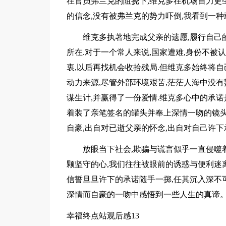
在官员弗兰克的阻挠下,维克多在机场自力更
的信念,没有被弗兰克的势力吓倒,我看到一
维克多执著地完成父亲的遗愿,履行自己
所在.对于一个常人来说,国家遭难,身份不被
衷,以后再找机会收拾残局.但维克多始终将
动力来源,尽管外部环境艰苦,茫茫人海中没
谋生计,并赢得了一份爱情.维克多心中的承诺
着装了亲笔签名的罐头并奉上深情一吻的镜头
自豪,出自对已逝父亲的怀念,出自对自己许
放眼当下社会,欺骗与谎言似乎一直侵噬
颗坚守的心,我们往往被眼前的诱惑与便利迷离
信誓旦旦许下的承诺随手一掷,任其沉入深不
深情而自豪的一吻中感悟到一些人生的真谛
幸福终点站观后感13