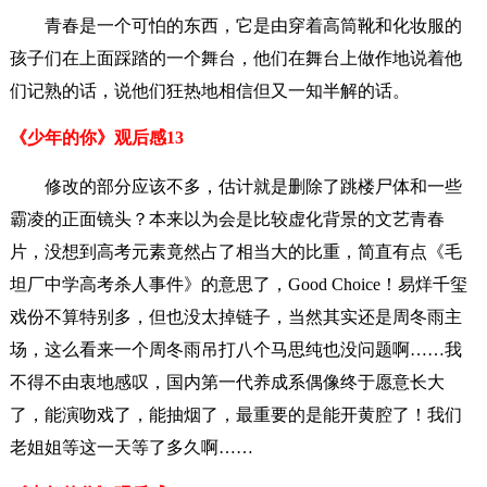
青春是一个可怕的东西，它是由穿着高筒靴和化妆服的
孩子们在上面踩踏的一个舞台，他们在舞台上做作地说着他
们记熟的话，说他们狂热地相信但又一知半解的话。
《少年的你》观后感13
修改的部分应该不多，估计就是删除了跳楼尸体和一些
霸凌的正面镜头？本来以为会是比较虚化背景的文艺青春
片，没想到高考元素竟然占了相当大的比重，简直有点《毛
坦厂中学高考杀人事件》的意思了，Good Choice！易烊千玺
戏份不算特别多，但也没太掉链子，当然其实还是周冬雨主
场，这么看来一个周冬雨吊打八个马思纯也没问题啊……我
不得不由衷地感叹，国内第一代养成系偶像终于愿意长大
了，能演吻戏了，能抽烟了，最重要的是能开黄腔了！我们
老姐姐等这一天等了多久啊……