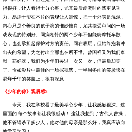
得很好，让人看得十分心疼，尤其最后崩溃时的戏更见功
力。易烊千玺在本片的表现让人震惊，把一个外表是混混，
内心只是个善良的孩子演的惟妙惟肖，尤其接受审问的一场
戏表现的特别好。同病相怜的两个少年不但能骑摩托车散
心，也会承担起保护对方的责任。同在底层，但始终抱着冲
出去的希望，为之付出全部也在所不惜。曾国祥又为我们奉
献一部好戏，我们为少年们哭过一次又一次，但最后却笑
了。恰如影片中最佳的一场探视戏，一半周冬雨的笑脸映在
易烊千玺的笑脸上，很有深意
《少年的你》观后感5
今天，我在学校看了最美孝心少年，让我感触很深。这
里面的 每个故事都让我很感动！ 这让我想到了古代人曹操，
他不管错杀了多少人，他对他的母亲是那么好，我真应该向
他学习学习！