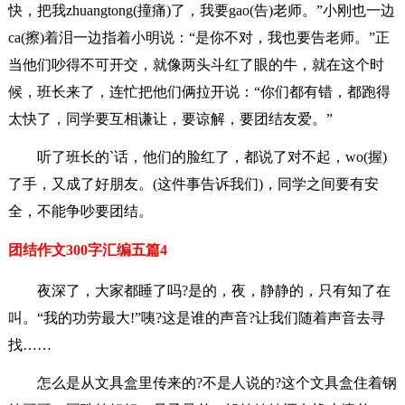
快，把我zhuangtong(撞痛)了，我要gao(告)老师。”小刚也一边
ca(擦)着泪一边指着小明说：“是你不对，我也要告老师。”正
当他们吵得不可开交，就像两头斗红了眼的牛，就在这个时
候，班长来了，连忙把他们俩拉开说：“你们都有错，都跑得
太快了，同学要互相谦让，要谅解，要团结友爱。”
听了班长的`话，他们的脸红了，都说了对不起，wo(握)
了手，又成了好朋友。(这件事告诉我们)，同学之间要有安
全，不能争吵要团结。
团结作文300字汇编五篇4
夜深了，大家都睡了吗?是的，夜，静静的，只有知了在
叫。“我的功劳最大!”咦?这是谁的声音?让我们随着声音去寻
找……
怎么是从文具盒里传来的?不是人说的?这个文具盒住着钢