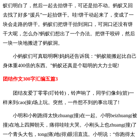
蚁们明白了，然后一起去抬饼干，可还是抬不动。蚂蚁又回
去找了好多“援兵”一起抬饼干。哇!饼干动起来了，变成了一
块会走路的饼干。蚂蚁们把饼干抬到洞口，可洞口还没有饼
干大呢，怎么办?蚂蚁们想出了一个办法。把饼干咬碎，然后
一块一块地搬进了蚂蚁洞。
小蚂蚁们可真聪明啊!妈妈还告诉我：“蚂蚁能搬起比自己
身体重400倍的东西。”蚂蚁还真是个聪明的大力士呢!
团结作文300字汇编五篇3
团结友爱丁零零(叮铃铃)，铃声响了，同学们像剑(箭)一
样来到cao(操)场上玩。突然，一件想不到的事出现了!
小明和小刚跑得太快zhuang(撞)在一起。小明beizhuang(被
撞)在地上四脚朝天，痛得哇哇大哭。小刚头上也zhuang(撞)了
一个青头大包，tong(痛)地(得)眼泪直流。小明说：“你跑得太