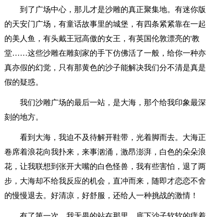
到了广场中心，那儿才是沙雕的真正聚集地。有迷你版
的天安门广场，有童话故事里的城堡，有四条紧紧靠在一起
的美人鱼，有头戴王冠高傲的女王，有英国伦敦漂亮的'教
堂……这些沙雕在雕刻家的手下仿佛活了一般，给你一种亦
真亦假的幻觉，只有那黄色的沙子能解决我们分不清是真是
假的疑惑。
我们沙雕广场的最后一站，是大海，那个给我印象最深
刻的地方。
看到大海，我迫不及待解开鞋带，光着脚而去。大海正
卷席着浪花向我扑来，来事汹涌，激昂澎湃，白色的朵朵浪
花，让我联想到张开大嘴的白色怪兽，我有些害怕，退了两
步，大海却不给我反应的机会，直冲而来，随即才恋恋不舍
的慢慢退去。好清凉，好舒服，还给人一种挑战的激情！
有了第一次，我无畏的站在那里，底下沙子软软的痒着