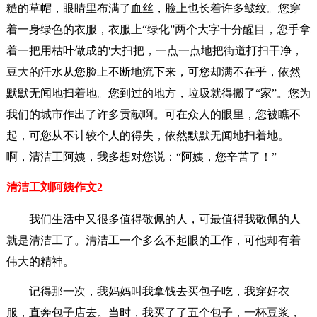
糙的草帽，眼睛里布满了血丝，脸上也长着许多皱纹。您穿
着一身绿色的衣服，衣服上“绿化”两个大字十分醒目，您手拿
着一把用枯叶做成的'大扫把，一点一点地把街道打扫干净，
豆大的汗水从您脸上不断地流下来，可您却满不在乎，依然
默默无闻地扫着地。您到过的地方，垃圾就得搬了“家”。您为
我们的城市作出了许多贡献啊。可在众人的眼里，您被瞧不
起，可您从不计较个人的得失，依然默默无闻地扫着地。
啊，清洁工阿姨，我多想对您说：“阿姨，您辛苦了！”
清洁工刘阿姨作文2
我们生活中又很多值得敬佩的人，可最值得我敬佩的人
就是清洁工了。清洁工一个多么不起眼的工作，可他却有着
伟大的精神。
记得那一次，我妈妈叫我拿钱去买包子吃，我穿好衣
服，直奔包子店去。当时，我买了了五个包子，一杯豆浆，