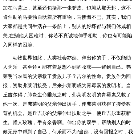
加在马背上，甚至还包括那一张驴皮。也就从那天起，这不
肯伸助的马要独自驮着所有重物，马懊悔不已。其实，我们
大家都是共同生活在一条船上，别人的好坏都与我们休戚相
关,在别他人困难时，你若不真诚地伸手相助，你也有可能陷
入同样的困境。
动物世界如此，人类社会亦然。伸出你的手，不仅能助
人为乐，甚至还可能有着意想不到的收获——帮到自己。弗
莱明当农民的父亲救了贵族儿子丘吉尔的性命。贵族作为回
报，资助弗莱明接受，后来弗莱明成为青霉素的发明者。当
丘吉尔得了肺炎生命垂危之时，弗莱明发明的青霉素又救了
他一次。是弗莱明的父亲伸出援手，使弗莱明获得了接受教
育的机会。是丘吉尔的父亲伸出扶助之手，使丘吉尔重获新
生。赠人玫瑰，手有余香啊。伸出你的双手，帮助别人的时
候无形中帮到了自己，何乐而不为?当然，没有回报之时，我