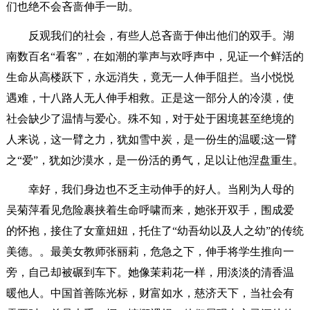
们也绝不会吝啬伸手一助。
反观我们的社会，有些人总吝啬于伸出他们的双手。湖
南数百名“看客”，在如潮的掌声与欢呼声中，见证一个鲜活的
生命从高楼跃下，永远消失，竟无一人伸手阻拦。当小悦悦
遇难，十八路人无人伸手相救。正是这一部分人的冷漠，使
社会缺少了温情与爱心。殊不知，对于处于困境甚至绝境的
人来说，这一臂之力，犹如雪中炭，是一份生的温暖;这一臂
之“爱”，犹如沙漠水，是一份活的勇气，足以让他涅盘重生。
幸好，我们身边也不乏主动伸手的好人。当刚为人母的
吴菊萍看见危险裹挟着生命呼啸而来，她张开双手，围成爱
的怀抱，接住了女童妞妞，托住了“幼吾幼以及人之幼”的传统
美德。。最美女教师张丽莉，危急之下，伸手将学生推向一
旁，自己却被碾到车下。她像茉莉花一样，用淡淡的清香温
暖他人。中国首善陈光标，财富如水，慈济天下，当社会有