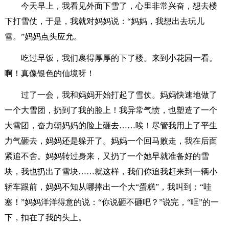
今天早上，我看见外面下雪了，心里非常兴奋，想去楼
下打雪仗，于是，我就对妈妈说：“妈妈，我想出去玩儿
雪。”妈妈点头应允。
吃过早饭，我们裹得厚厚的下了楼。来到小花园一看。
啊！真像银色的仙境呀！
过了一会，我和妈妈开始打起了雪仗。妈妈快速地做了
一个大雪团，扔到了我的脸上！我异常气愤，也塑造了一个
大雪团，奋力朝妈妈的脸上砸去……唉！尽管我用上了平生
力气砸去，妈妈还是躲开了。妈妈一个回马败走，我在后面
紧追不舍。妈妈转过身来，又扔了一个她早就准备好的雪
块，我也扔出了雪块……就这样，我们你追我赶来到一辆小
轿车跟前，妈妈不知从哪捧出一个大“蛋糕”，我叫到：“哇
塞！”妈妈洋洋得意的说：“你说砸不砸吧？”说完，“哐”的一
下，扣在了我的头上。