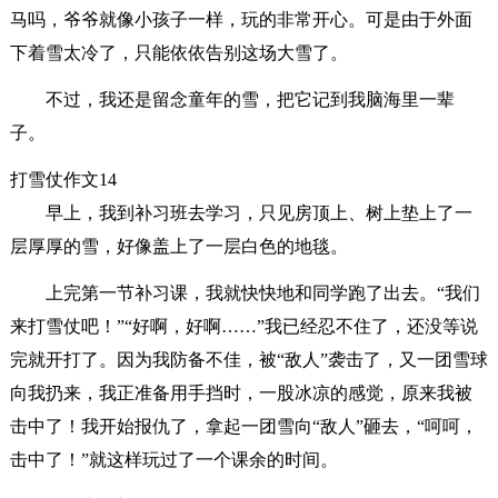
马吗，爷爷就像小孩子一样，玩的非常开心。可是由于外面
下着雪太冷了，只能依依告别这场大雪了。
不过，我还是留念童年的雪，把它记到我脑海里一辈
子。
打雪仗作文14
早上，我到补习班去学习，只见房顶上、树上垫上了一
层厚厚的雪，好像盖上了一层白色的地毯。
上完第一节补习课，我就快快地和同学跑了出去。“我们
来打雪仗吧！”“好啊，好啊……”我已经忍不住了，还没等说
完就开打了。因为我防备不佳，被“敌人”袭击了，又一团雪球
向我扔来，我正准备用手挡时，一股冰凉的感觉，原来我被
击中了！我开始报仇了，拿起一团雪向“敌人”砸去，“呵呵，
击中了！”就这样玩过了一个课余的时间。