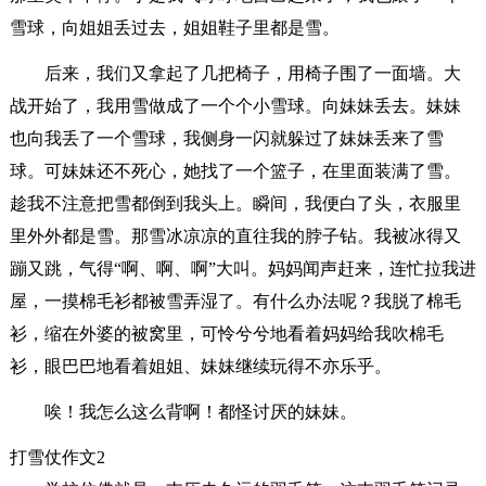
雪球，向姐姐丢过去，姐姐鞋子里都是雪。
后来，我们又拿起了几把椅子，用椅子围了一面墙。大
战开始了，我用雪做成了一个个小雪球。向妹妹丢去。妹妹
也向我丢了一个雪球，我侧身一闪就躲过了妹妹丢来了雪
球。可妹妹还不死心，她找了一个篮子，在里面装满了雪。
趁我不注意把雪都倒到我头上。瞬间，我便白了头，衣服里
里外外都是雪。那雪冰凉凉的直往我的脖子钻。我被冰得又
蹦又跳，气得“啊、啊、啊”大叫。妈妈闻声赶来，连忙拉我进
屋，一摸棉毛衫都被雪弄湿了。有什么办法呢？我脱了棉毛
衫，缩在外婆的被窝里，可怜兮兮地看着妈妈给我吹棉毛
衫，眼巴巴地看着姐姐、妹妹继续玩得不亦乐乎。
唉！我怎么这么背啊！都怪讨厌的妹妹。
打雪仗作文2