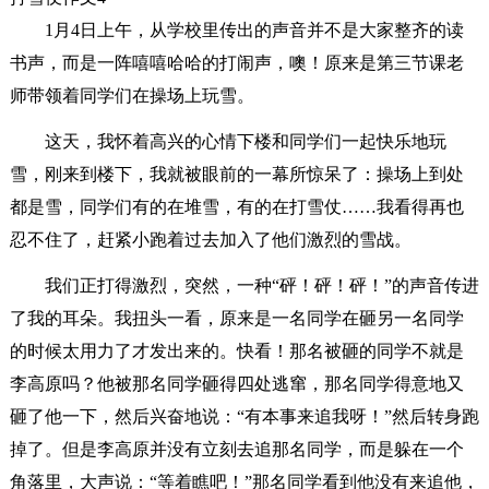
1月4日上午，从学校里传出的声音并不是大家整齐的读
书声，而是一阵嘻嘻哈哈的打闹声，噢！原来是第三节课老
师带领着同学们在操场上玩雪。
这天，我怀着高兴的心情下楼和同学们一起快乐地玩
雪，刚来到楼下，我就被眼前的一幕所惊呆了：操场上到处
都是雪，同学们有的在堆雪，有的在打雪仗……我看得再也
忍不住了，赶紧小跑着过去加入了他们激烈的雪战。
我们正打得激烈，突然，一种“砰！砰！砰！”的声音传进
了我的耳朵。我扭头一看，原来是一名同学在砸另一名同学
的时候太用力了才发出来的。快看！那名被砸的同学不就是
李高原吗？他被那名同学砸得四处逃窜，那名同学得意地又
砸了他一下，然后兴奋地说：“有本事来追我呀！”然后转身跑
掉了。但是李高原并没有立刻去追那名同学，而是躲在一个
角落里，大声说：“等着瞧吧！”那名同学看到他没有来追他，