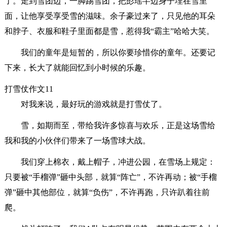
了。走到雪团边，一脚踢雪团，把彭瑶半边身子埋在雪里
面，让他享受享受雪的滋味。余子豪过来了，只见他的耳朵
和脖子、衣服和鞋子里面都是雪，惹得我“霸主”哈哈大笑。
我们的童年是短暂的，所以你要珍惜你的童年。还要记
下来，长大了就能回忆到小时候的乐趣。
打雪仗作文11
对我来说，最好玩的游戏就是打雪仗了。
雪，如期而至，带给我许多惊喜与欢乐，正是这场雪给
我和我的小伙伴们带来了一场雪球大战。
我们穿上棉衣，戴上帽子，冲进公园，在雪场上规定：
只要被“手榴弹”砸中头部，就算“阵亡”，不许再动；被“手榴
弹”砸中其他部位，就算“负伤”，不许再跑，只许趴着往前
爬。