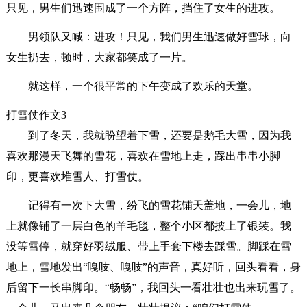
只见，男生们迅速围成了一个方阵，挡住了女生的进攻。
男领队又喊：进攻！只见，我们男生迅速做好雪球，向
女生扔去，顿时，大家都笑成了一片。
就这样，一个很平常的下午变成了欢乐的天堂。
打雪仗作文3
到了冬天，我就盼望着下雪，还要是鹅毛大雪，因为我
喜欢那漫天飞舞的雪花，喜欢在雪地上走，踩出串串小脚
印，更喜欢堆雪人、打雪仗。
记得有一次下大雪，纷飞的雪花铺天盖地，一会儿，地
上就像铺了一层白色的羊毛毯，整个小区都披上了银装。我
没等雪停，就穿好羽绒服、带上手套下楼去踩雪。脚踩在雪
地上，雪地发出“嘎吱、嘎吱”的声音，真好听，回头看看，身
后留下一长串脚印。“畅畅”，我回头一看壮壮也出来玩雪了。