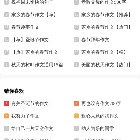
祝福周末愉快的句子
孝敬父母的作文500字
家乡的春节作文【荐】
家乡的春节作文【推荐】
春节趣事作文
家乡的春节作文【热门】
【荐】圣诞节作文
春节拜年作文
【热】家乡的春节作文
家乡的春节作文【精】
秋天的树叶作文通用15篇
美丽的秋天作文【热门】
猜你喜欢
有关圣诞节的作文
再也没有作文700字
我努力了作文
粗心大意的我作文
给自己一片天空作文
助人为乐的同学