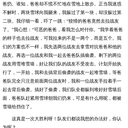
爸扔。谁知，爸爸却不慌不忙地在雪地上散步。正当我迷惑
不解时，两块雪球向我砸来，我躲过了第一块，却没躲过第
二块。我仔细一看，吓了一跳：“狡猾的爸爸竟然去拉战友
了。”我心想：“可恶的爸爸，看我怎么对付你。”我学着爸爸
的样子也去拉战友，可我拉来的不是一两个，而是五个。我
们的方案也不一样，我先选两位战友去拿雪对抗爸爸和他的
战友。再选一位战友和我一起去爸爸队搞偷袭。剩下的两位
战友用雪堆雪墙，好让我们队的战友不受攻击。计划开始执
行了，一开始，我和去搞背后偷袭的战友一起堆雪墙，等爸
爸队完全只注意前面两位战友时，我和一位战友手拉着手一
起去背后偷袭。搞好了偷袭，我们队全都躲到堆好好雪墙后
面，爸爸队赶紧用雪球朝我们扔来，可是有什么用呢，都被
雪墙给挡住了。
这真是一次大胜利呀！队友们都说我想的办法好，你认
为呢？