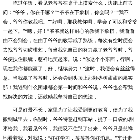
吃过午饭，看见老爷爷在桌子上摸索什么，边跑上前去
问：“爷爷，你在干嘛？”“爷爷在下象棋，你会吗？”“我不
会，爷爷你教我吧。”“好啊，那我教你啊，学会了可以和爷爷
一起下。”“嗯，好！”爷爷就这样耐心的教我下象棋，我渐渐
由不会到会，在由于爷爷的教导成了熟练，每次有空时便会
去找爷爷切磋棋艺，每当我凭自己的努力赢了老爷爷时，爷
爷便扶住眼镜，慈祥地笑起来。说：“你这个小东西，行啊，
现在我你都能赢了，好，继续努力！”这时，我便会有丝丝得
意。当我赢了爷爷时，还会尝到头顶上那颗枣树甜甜的果实
那！我遇到什么困难都会第一时间和爷爷说，爷爷也会帮我
找解决的方法，还鼓励我坚持自己的想法，
可是好景不长，家里为了让我受到更好教育，便为了我
搬到城里去，临别时，爷爷特意赶到车站，提了一口袋的.甜
枣给我，我看见爷爷，我便忍不住哭了出来，爷爷只是慈祥
地看着我，对我说：“好好学习，爷爷等你好消息。”车开走