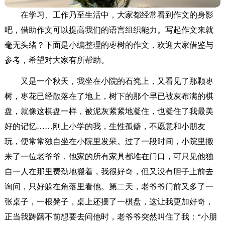
在学习、工作乃至生活中，大家都经常看到作文的身影
吧，借助作文可以提高我们的语言组织能力。写起作文来就
毫无头绪？下面是小编整理的枣树的作文，欢迎大家借鉴与
参考，希望对大家有所帮助。
又是一个秋天，我坐在小院的石凳上，又看见了那颗枣
树，枣花已经散落在了地上，树下的那个早已被灰布满的棋
盘，就像这棋盘一样，被泥灰紧紧地凝住，也凝住了我最美
好的记忆……刚上小学的我，生性孤僻，不愿意和小朋友
玩，便常常独自坐在小院里发呆。过了一段时间，小院里搬
来了一位老爷爷，他家的所有家具都堆在门口，可只见他独
自一人在那里费劲地搬着，我很好奇，但又没有胆子上前去
询问，只好躲在角落里看他。第二天，老爷爷门前又多了一
张桌子，一根凳子，桌上还摆了一棋盘，这让我更加好奇，
正当我踌躇不前想要去问他时，老爷爷突然叫住了我：“小朋