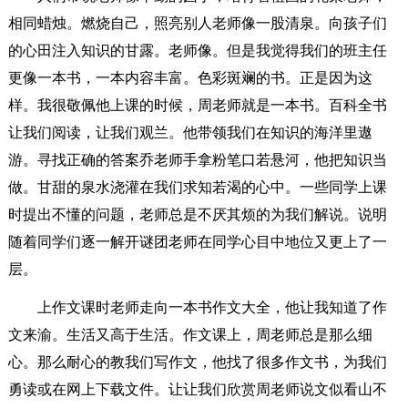
相同蜡烛。燃烧自己，照亮别人老师像一股清泉。向孩子们
的心田注入知识的甘露。老师像。但是我觉得我们的班主任
更像一本书，一本内容丰富。色彩斑斓的书。正是因为这
样。我很敬佩他上课的时候，周老师就是一本书。百科全书
让我们阅读，让我们观兰。他带领我们在知识的海洋里遨
游。寻找正确的答案乔老师手拿粉笔口若悬河，他把知识当
做。甘甜的泉水浇灌在我们求知若渴的心中。一些同学上课
时提出不懂的问题，老师总是不厌其烦的为我们解说。说明
随着同学们逐一解开谜团老师在同学心目中地位又更上了一
层。
上作文课时老师走向一本书作文大全，他让我知道了作
文来渝。生活又高于生活。作文课上，周老师总是那么细
心。那么耐心的教我们写作文，他找了很多作文书，为我们
勇读或在网上下载文件。让让我们欣赏周老师说文似看山不