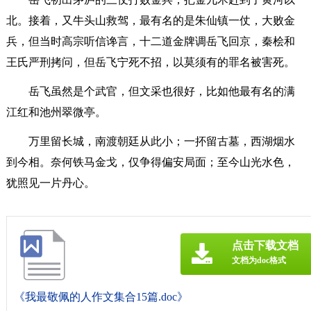
北。接着，又牛头山救驾，最有名的是朱仙镇一仗，大败金
兵，但当时高宗听信谗言，十二道金牌调岳飞回京，秦桧和
王氏严刑拷问，但岳飞宁死不招，以莫须有的罪名被害死。
岳飞虽然是个武官，但文采也很好，比如他最有名的满
江红和池州翠微亭。
万里留长城，南渡朝廷从此小；一抔留古墓，西湖烟水
到今相。奈何铁马金戈，仅争得偏安局面；至今山光水色，
犹照见一片丹心。
点击下载文档
文档为doc格式
《我最敬佩的人作文集合15篇.doc》