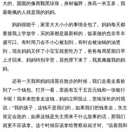
大的、圆圆的像两颗黑珍珠，身材偏胖，身高一米五多，我
最敬佩的人就是我的妈妈。
妈妈很能干，家里大大小小的事情全包了。妈妈每天都
要接我上学放学，买的菜都是最新鲜的，饭菜做的也非常丰
盛可口。有时用刀会不小心被划到，有时会被油锅的油烫
到，现在妈妈又怀了小宝宝就更吃力了，爸爸每周星期日早
上才回来。妈妈特别辛苦，居然撑下来了，我真佩服我的妈
妈。
还有一天我和妈妈清晨在散步的时候，我们走着走着捡
到了一个钱包。打开一看，里面有五千五百元钱和一张银行
卡呢！我本来想拿走这钱，妈妈立即阻止，意味深长的对我
说：“我的孩子，这钱不是我们的，如果我们把钱拿走，失主
肯定会急的，如果这钱是失主用来干什么急事的话，那我们
就更不应该拿。这个时候应该拿给警察叔叔才对。”说着我和