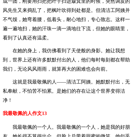
成一团，刚要用扫把把叶子扫进簸箕里的时候，突然调皮的
风先生又来捣乱了，把枫叶吹得到处都是。但清洁工阿姨并
不气馁，她弯着腰，低着头，耐心地扫，专心致志。这样一
遍一遍地扫，她的汗珠一滴一滴地往下流，但她的眼睛里，
看到了认真还有温柔。
在她的身上，我仿佛看到了天使般的身影。她让我想
到，世界上还有许多默默付出的人，他们每时每刻都在帮助
我们，无论风风雨雨，就算再大的困难也会向前。
这就是我最敬佩的人——清洁工阿姨。她默默付出，无
私奉献，不怕苦不怕累。是她们的存在让这个世界变得洁
净！
我最敬佩的人作文13
我最敬佩的一个人。我最敬佩的一个人，她是我的好朋
友。她长得不算很出众，但脸上总带着甜蜜的微笑。他似乎