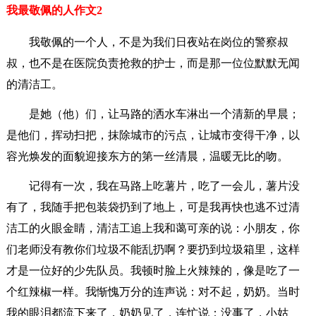
我最敬佩的人作文2
我敬佩的一个人，不是为我们日夜站在岗位的警察叔
叔，也不是在医院负责抢救的护士，而是那一位位默默无闻
的清洁工。
是她（他）们，让马路的洒水车淋出一个清新的早晨；
是他们，挥动扫把，抹除城市的污点，让城市变得干净，以
容光焕发的面貌迎接东方的第一丝清晨，温暖无比的吻。
记得有一次，我在马路上吃薯片，吃了一会儿，薯片没
有了，我随手把包装袋扔到了地上，可是我再快也逃不过清
洁工的火眼金睛，清洁工追上我和蔼可亲的说：小朋友，你
们老师没有教你们垃圾不能乱扔啊？要扔到垃圾箱里，这样
才是一位好的少先队员。我顿时脸上火辣辣的，像是吃了一
个红辣椒一样。我惭愧万分的连声说：对不起，奶奶。当时
我的眼泪都流下来了，奶奶见了，连忙说：没事了，小姑