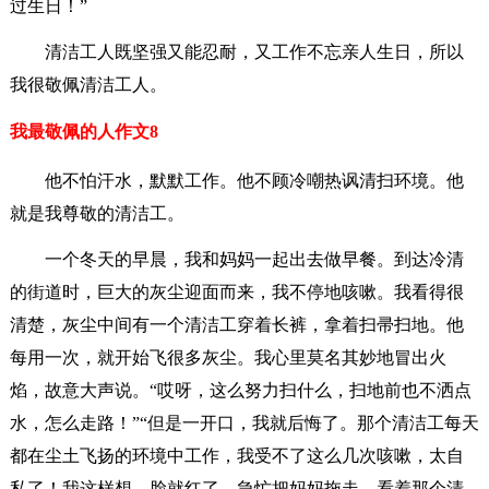
过生日！”
清洁工人既坚强又能忍耐，又工作不忘亲人生日，所以
我很敬佩清洁工人。
我最敬佩的人作文8
他不怕汗水，默默工作。他不顾冷嘲热讽清扫环境。他
就是我尊敬的清洁工。
一个冬天的早晨，我和妈妈一起出去做早餐。到达冷清
的街道时，巨大的灰尘迎面而来，我不停地咳嗽。我看得很
清楚，灰尘中间有一个清洁工穿着长裤，拿着扫帚扫地。他
每用一次，就开始飞很多灰尘。我心里莫名其妙地冒出火
焰，故意大声说。“哎呀，这么努力扫什么，扫地前也不洒点
水，怎么走路！”“但是一开口，我就后悔了。那个清洁工每天
都在尘土飞扬的环境中工作，我受不了这么几次咳嗽，太自
私了！我这样想，脸就红了，急忙把妈妈拖走，看着那个清