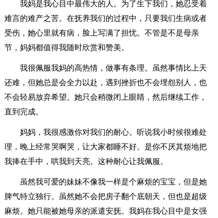
我妈是我心目中最伟大的人。为了生下我们，她忍受着
难言的难产之苦。在抚养我们的过程中，只要我们生病或者
受伤，她心里就有病，脸上写满了担忧。不管是不是母亲
节，妈妈都值得我随时欣赏和赞美。
我很佩服我妈的高热情，做事有条理。虽然事情比上天
还难，但她总是会全力以赴，遇到挫折也不会埋怨别人，也
不会轻易放弃希望。她只会稍微闭上眼睛，然后继续工作，
直到完成。
妈妈，我很感激你对我们的耐心。听说我小时候很难处
理，晚上经常哭啊哭，让大家都睡不好。是你不厌其烦地把
我捧在手中，哄我到天亮。这种耐心让我佩服。
虽然我可爱的妹妹不像我一样是个麻烦的宝宝，但是她
脾气特立独行。虽然她不会把房子翻个底朝天，但也是超级
麻烦。她只能被她母亲的派遣安抚。我妈在我心目中是女强