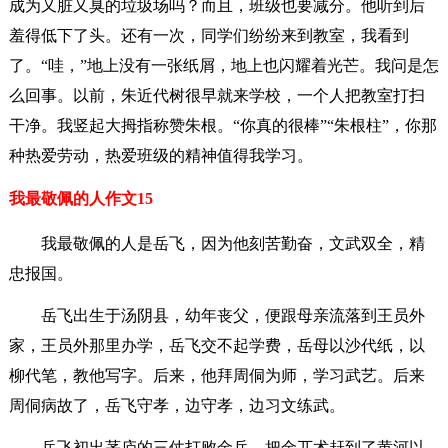
成为又脏又臭的垃圾场吗？而且，班级也要减分。他听到后
羞得低下了头。还有一次，同学们纷纷来到教室，我看到
了。“哇，”地上没有一张纸屑，地上也闪耀着光芒。我问是怎
么回事。以前，朱近代树很早就来学校，一个人把教室打扫
干净。我竖起大拇指称赞朱根。“你真的很棒”“朱根柱”，你那
种热爱劳动，热爱班级的精神值得我学习。
我最敬佩的人作文15
我最敬佩的人是岳飞，因为他刻苦勤奋，文武双全，精
忠报国。
岳飞出生于汤阴县，幼年丧父，便跟母亲流落到王员外
家，王员外那里办学，岳飞交不起学费，岳母以沙代纸，以
柳代笔，教他写字。后来，他拜周侗为师，学习武艺。后来
周侗病故了，岳飞守孝，边守孝，边习文练武。
岳飞初出茅庐的三仗打败金兵，把金兀术赶到了黄河以