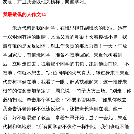
友谊，并且我会以他为榜样，向他学习。
我最敬佩的人作文14
朱近代树是我的同学，在班里担任副班长的职位。她有
一双炯炯有神的眼睛，又高又直的鼻梁下长着樱桃小嘴。我
最尊敬的是爱反团体，对工作负责的那股力量！一天下午放
学回家后，有值班同学，准备不扫地回家。朱近代树看到
后，立即走过去，拽着那个同学的书包，跑到他面前说。“不
扫地，你就不想去。”那位同学的火气真大，转过身来把朱近
代史树摔倒在地，我看了一眼，赶紧扶她起来，这一推使朱
根竹的信念更加坚定了。周允说：“竹子火灾三场。”别走，你
必须扫地。单击那个学生说：“不要多管闲事。”如果你敢去，
我会告诉老师你不仅违反纪律，还把班长摔倒在地。他一
听，好不容易进了教室，拿着扫帚开始，过了一会儿，朱近
代树和蔼地说。“所有同学都不像你一样扫地，我们班就不能