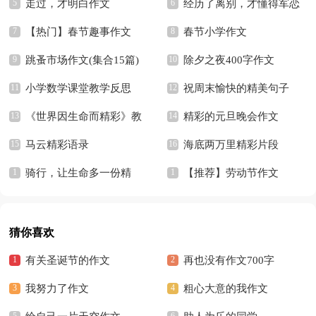
走过，才明白作文
经历了离别，才懂得军恋
【热门】春节趣事作文
的牵肠挂肚
春节小学作文
跳蚤市场作文(集合15篇)
除夕之夜400字作文
小学数学课堂教学反思
祝周末愉快的精美句子
《世界因生命而精彩》教
精彩的元旦晚会作文
学反思
马云精彩语录
海底两万里精彩片段
骑行，让生命多一份精
【推荐】劳动节作文
彩！
猜你喜欢
有关圣诞节的作文
再也没有作文700字
我努力了作文
粗心大意的我作文