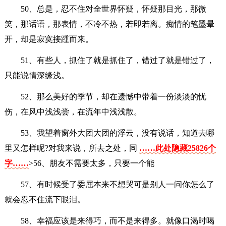
50、总是，忍不住对全世界怀疑，怀疑那目光，那微
笑，那话语，那表情，不冷不热，若即若离。痴情的笔墨晕
开，却是寂寞接踵而来。
51、有些人，抓住了就是抓住了，错过了就是错过了，
只能说情深缘浅。
52、那么美好的季节，却在遗憾中带着一份淡淡的忧
伤，在风中浅浅尝，在流年中浅浅散。
53、我望着窗外大团大团的浮云，没有说话，知道去哪
里又怎样呢?对我来说，所去之处，同
……此处隐藏25826个
字……
>56、朋友不需要太多，只要一个能
57、有时候受了委屈本来不想哭可是别人一问你怎么了
就会忍不住流下眼泪。
58、幸福应该是来得巧，而不是来得多。就像口渴时喝