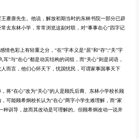
。
王赓唐先生。他说，解放初期当时的东林书院一部分已辟
常去东林小学，常常浏览这副对联，对“事事在心”四字记
色彩上有轻重之分，“在”字本义是“居”和“存”;“关”字
耳”与“在心”都是动宾结构的词组，而“关心”则是词语，
党人而言，他们心怀天下，忧国忧民，可谓家事国事天下
将“在心”改为“关心”的人是顾氏后裔、东林小学校长顾
，可能顾希炯校长认为“在心”两字小学生难理解，而“家
一种训导，故而其改动是可理解的。但顾希炯改动一说并