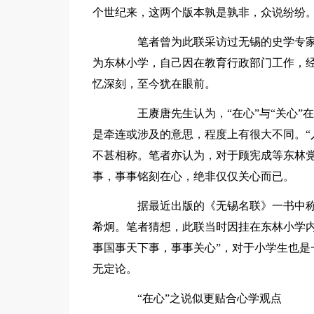
个世纪来，这两个版本孰是孰非，众说纷纷
笔者曾为此联采访过无锡的史学专家
为东林小学，自己因在教育行政部门工作，经
忆深刻，至今犹在眼前。
王赓唐先生认为，“在心”与“关心”在感情
是牵连或涉及的意思，程度上有很大不同。“入
不甚相称。笔者亦认为，对于顾宪成等东林
事，事事铭刻在心，绝非仅仅关心而已。
据最近出版的《无锡名联》一书中称，
希炯。笔者猜想，此联当时因挂在东林小学内
事国事天下事，事事关心”，对于小学生也是
无定论。
“在心”之说似更贴合心学观点