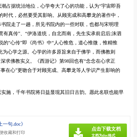
占据统治地位，心学夸大了心的功能，认为“宇宙即吾
的时代，必然要受其影响。从顾宪成和高攀龙的著作中，
林书院走了一趟，所见书院内的一些对联，也都与宋明理
贯有真传”、“伊洛道统，自北而南，先生实承前启后;洙泗
说的“心传”即《尚书》中“人心惟危，道心惟微，惟精惟
，此为心学之源。心学的许多原旨来自于佛学，而佛教则
深求佛教实义。《西游记》第98回也有“念念在心求正
事事在心”更吻合于对顾宪成、高攀龙等人学识产生影响的
实施，千年书院将日益显现其旧日古韵。愿此名联也能早
句.doc》
点击下载文档
方便收藏和打印
文档为doc格式