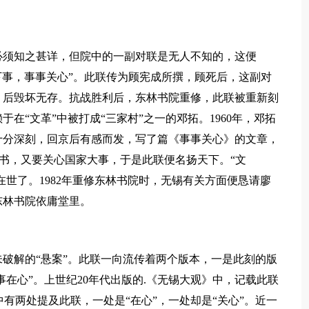
须知之甚详，但院中的一副对联是无人不知的，这便
天下事，事事关心”。此联传为顾宪成所撰，顾死后，这副对
，后毁坏无存。抗战胜利后，东林书院重修，此联被重新刻
在“文革”中被打成“三家村”之一的邓拓。1960年，邓拓
十分深刻，回京后有感而发，写了篇《事事关心》的文章，
读书，又要关心国家大事，于是此联便名扬天下。“文
在世了。1982年重修东林书院时，无锡有关方面便恳请廖
东林书院依庸堂里。
解的“悬案”。此联一向流传着两个版本，一是此刻的版
事在心”。上世纪20年代出版的.《无锡大观》中，记载此联
中有两处提及此联，一处是“在心”，一处却是“关心”。近一