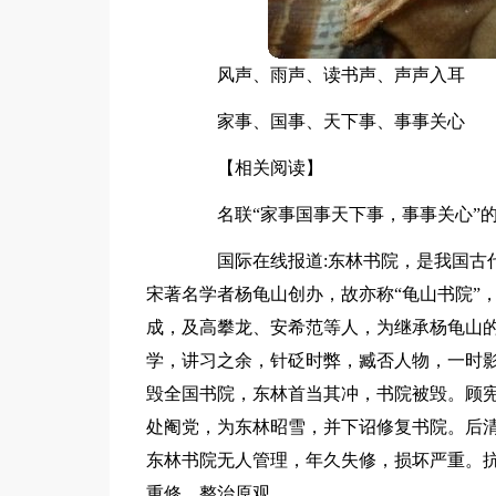
风声、雨声、读书声、声声入耳
家事、国事、天下事、事事关心
【相关阅读】
名联“家事国事天下事，事事关心”
国际在线报道:东林书院，是我国古代
宋著名学者杨龟山创办，故亦称“龟山书院”
成，及高攀龙、安希范等人，为继承杨龟山
学，讲习之余，针砭时弊，臧否人物，一时
毁全国书院，东林首当其冲，书院被毁。顾宪
处阉党，为东林昭雪，并下诏修复书院。后
东林书院无人管理，年久失修，损坏严重。
重修，整治原观。