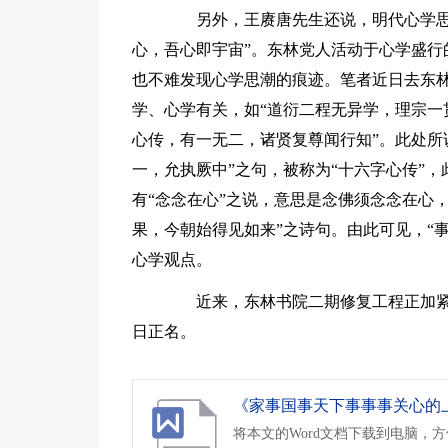
另外，王赓唐先生还说，明代心学思潮
心，吾心即宇宙”。东林党人活动于心学盛行
也不难发现心学思潮的痕迹。笔者近日去东
学、心学有关，如“道衍二程无异学，理宗一
心传，有一无二，诸贤复尊闻行知”。此处所
一，允执厥中”之句，被称为“十六字心传”
有“念念在心”之说，意思是念佛须念念在心，
果，今朝始得见如来”之诗句。由此可见，“
心学观点。
近来，东林书院二期修复工程正加紧
日正名。
《家事国事天下事事事关心的上一
将本文的Word文档下载到电脑，