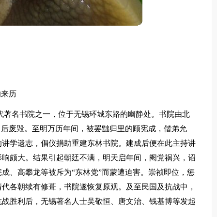
的来历
著名书院之一，位于无锡环城东路的幽静处。书院由北
，后废毁。至明万历年间，被罢黜归里的顾宪成，偕弟允
的讲学遗志，倡仪捐助重建东林书院。建成后便在此主持讲
影响颇大。结果引起朝廷不满，明天启年间，阉党祸兴，诏
成、高攀龙等被斥为“东林党”而蒙遭迫害。崇祯即位，惩
清代各朝续有修葺，书院遂恢复原观。及至民国及抗战中，
抗战胜利后，无锡著名人士吴敬恒、唐文治、钱基博等发起