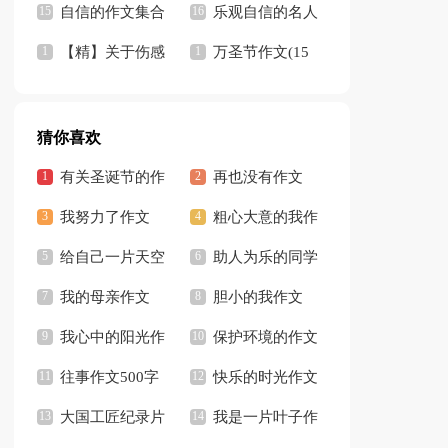
文章
自信的作文集合
文
乐观自信的名人
15篇
【精】关于伤感
名言
万圣节作文(15
语录
篇)
猜你喜欢
有关圣诞节的作
再也没有作文
文
我努力了作文
700字
粗心大意的我作
给自己一片天空
文
助人为乐的同学
作文
我的母亲作文
胆小的我作文
300字
我心中的阳光作
400字
保护环境的作文
文
往事作文500字
500字
快乐的时光作文
大国工匠纪录片
通用15篇
我是一片叶子作