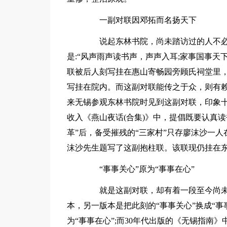
一副对联因邓拓而名扬天下
说起东林书院，尚未踏访过的人不必
是:“风声雨声读书声，声声入耳;家事国事
联被后人刻写挂在惠山寄畅园旁顾氏祠堂里
写挂在院内。而这副对联能传之于众，则有赖于
来无锡参观东林书院时见到这副对联，印象
收入《燕山夜话(合集)》中，提倡既要认真
革”后，备受摧残的“三家村”只存廖沫沙一人
沫沙先生题写了这副抱柱联。该联现仍挂在
“事事关心”原为“事事在心”
就是这副对联，却有着一段至今尚未破
本，另一版本是把此刻的“事事关心”换成“事
为“事事在心”;而30年代出版的《无锡指南》