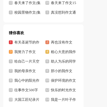
选15篇)
春天来了作文(集
选15篇
春天来了作文15
合15篇)
校园景物作文(集
篇
真没想到作文通
锦15篇)
用15篇
猜你喜欢
有关圣诞节的作
再也没有作文
文
我努力了作文
700字
粗心大意的我作
给自己一片天空
文
助人为乐的同学
作文
我的母亲作文
胆小的我作文
300字
我心中的阳光作
400字
保护环境的作文
文
往事作文500字
500字
快乐的时光作文
大国工匠纪录片
通用15篇
我是一片叶子作