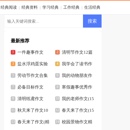
经典阅读
经典资料
学习经典
工作经典
生活经典
|
|
|
|
最新推荐
一件趣事作文
清明节作文12篇
500字
盐水浮鸡蛋实验
我学会了读书作
作文
劳动节作文合集
文
我的动物朋友作
15篇
必备目标作文
文通用15篇
寒假趣事优秀作
400字九篇
清明纸鸢作文
文
我的老师作文(15
秋天来了作文10
篇)
春天来了作文(15
篇
春天来了作文(精
篇)
校园景物作文精