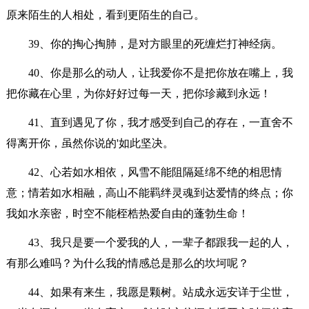
原来陌生的人相处，看到更陌生的自己。
39、你的掏心掏肺，是对方眼里的死缠烂打神经病。
40、你是那么的动人，让我爱你不是把你放在嘴上，我
把你藏在心里，为你好好过每一天，把你珍藏到永远！
41、直到遇见了你，我才感受到自己的存在，一直舍不
得离开你，虽然你说的'如此坚决。
42、心若如水相依，风雪不能阻隔延绵不绝的相思情
意；情若如水相融，高山不能羁绊灵魂到达爱情的终点；你
我如水亲密，时空不能桎梏热爱自由的蓬勃生命！
43、我只是要一个爱我的人，一辈子都跟我一起的人，
有那么难吗？为什么我的情感总是那么的坎坷呢？
44、如果有来生，我愿是颗树。站成永远安详于尘世，