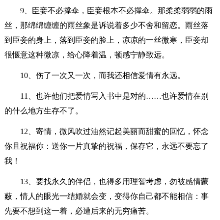
9、臣妾不必撑伞，臣妾根本不必撑伞。那柔柔弱弱的雨
丝，那绵绵缠缠的雨丝象是诉说着多少不舍和留恋。雨丝落
到臣妾的身上，落到臣妾的脸上，凉凉的一丝微寒，臣妾却
很惬意这种微凉，给心降着温，顿感宁静致远。
10、伤了一次又一次，而我还相信爱情有永远。
11、也许他们把爱情写入书中是对的……也许爱情在别
的什么地方生存不了。
12、寄情，微风吹过油然记起美丽而甜蜜的回忆，怀念
你且祝福你：送你一片真挚的祝福，保存它，永远不要忘了
我！
13、要找永久的伴侣，也得多用理智考虑，勿被感情蒙
蔽，情人的眼光一结婚就会变，变得你自己都不能相信：事
先要不想到这一着，必遭后来的无穷痛苦。