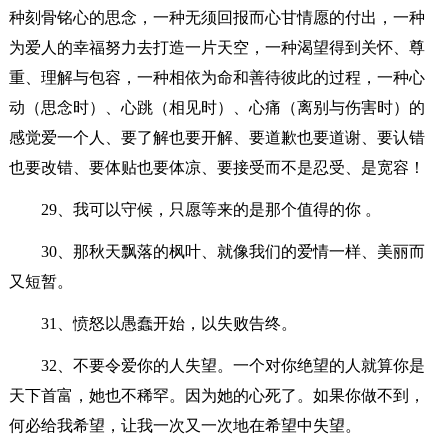
种刻骨铭心的思念，一种无须回报而心甘情愿的付出，一种
为爱人的幸福努力去打造一片天空，一种渴望得到关怀、尊
重、理解与包容，一种相依为命和善待彼此的过程，一种心
动（思念时）、心跳（相见时）、心痛（离别与伤害时）的
感觉爱一个人、要了解也要开解、要道歉也要道谢、要认错
也要改错、要体贴也要体凉、要接受而不是忍受、是宽容！
29、我可以守候，只愿等来的是那个值得的你 。
30、那秋天飘落的枫叶、就像我们的爱情一样、美丽而
又短暂。
31、愤怒以愚蠢开始，以失败告终。
32、不要令爱你的人失望。一个对你绝望的人就算你是
天下首富，她也不稀罕。因为她的心死了。如果你做不到，
何必给我希望，让我一次又一次地在希望中失望。