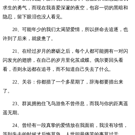
求生的勇气，而现在我喜爱深邃的夜空，包容一切的黑暗和
隐忍，留下眼泪也没人看见。
20、可能年少的我们太渴望爱情，所以拼命去追逐，也
许到了后来，就疲惫了。
21、在经过岁月的磨砺之后，每个人都可能拥有一对闪
闪发光的翅膀，在自己的岁月里化茧成蝶。偶尔要回头看
看，否则永远都在追寻，而不知道自己失去了什么。
22、关谷：你都措了一个多星期了，辞海都要措出来
了。
23、群岚拥抱住飞鸟游鱼不曾停息，而我与你的距离遥
遥无期。
24、曾经有一段真挚的爱情放在我面前，我没有珍惜，
等到失去的时候才后悔莫急，人世间最痛苦的事莫过于