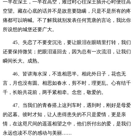
一半在深土，一半在高空，难过时心往深土插开心时便往高
空望。藏在心底的话并不是故意要隐瞒，只是不是所有的疼
痛都可以呐喊。不了解我就别发表任何荒唐的言论，我比你
所设想的城堡还要广大。
45、失恋了不要变沉沦，要让眼泪在眼睛里打转，我们
还要保持微笑；把眼泪逼回去，因为总有一次流泪，让我们
瞬间长大。成熟。
46、皆讲海水深，不迭相思半。相此外日子，花也无
言，月也没有圆。相思如春水，剪不时，理更乱。心有结千
千，长盼共花前，两手紧相牵。念您，敬爱的。
47、当我们的青春搭上这列车时，遇到时，刚好是母爱
的迟暮。彼时才知，让人患得患失的不只是爱情，更是亲
情，在这咫尺间的遥遥相望之中，他们所付出的爱，是我们
永远也读不尽的感动与美丽……