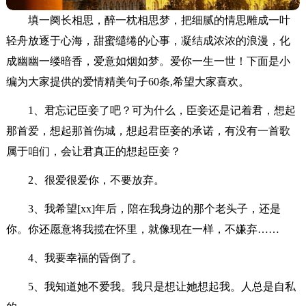
填一阕长相思，醉一枕相思梦，把细腻的情思雕成一叶
轻舟放逐于心海，甜蜜缱绻的心事，凝结成浓浓的浪漫，化
成幽幽一缕暗香，爱意如烟如梦。爱你一生一世！下面是小
编为大家提供的爱情精美句子60条,希望大家喜欢。
1、君忘记臣妾了吧？可为什么，臣妾还是记着君，想起
那首爱，想起那首伤城，想起君臣妾的承诺，有没有一首歌
属于咱们，会让君真正的想起臣妾？
2、很爱很爱你，不要放弃。
3、我希望[xx]年后，陪在我身边的那个老头子，还是
你。你还愿意将我揽在怀里，就像现在一样，不嫌弃……
4、我要幸福的昏倒了。
5、我知道她不爱我。我只是想让她想起我。人总是自私