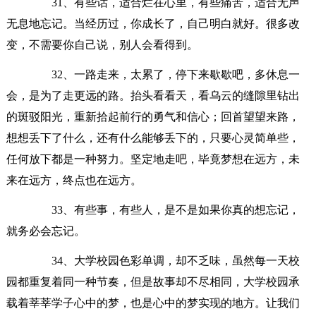
31、有些话，适合烂在心里，有些痛苦，适合无声
无息地忘记。当经历过，你成长了，自己明白就好。很多改
变，不需要你自己说，别人会看得到。
32、一路走来，太累了，停下来歇歇吧，多休息一
会，是为了走更远的路。抬头看看天，看乌云的缝隙里钻出
的斑驳阳光，重新拾起前行的勇气和信心；回首望望来路，
想想丢下了什么，还有什么能够丢下的，只要心灵简单些，
任何放下都是一种努力。坚定地走吧，毕竟梦想在远方，未
来在远方，终点也在远方。
33、有些事，有些人，是不是如果你真的想忘记，
就务必会忘记。
34、大学校园色彩单调，却不乏味，虽然每一天校
园都重复着同一种节奏，但是故事却不尽相同，大学校园承
载着莘莘学子心中的梦，也是心中的梦实现的地方。让我们