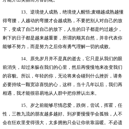
13、逆境使人成熟，绝境使人醒悟;麦穗越成熟越懂
得弯腰，人越动的弯腰才会越成熟，不要把别人对自己的放
下，变成了自己对自己的放下，人生的日子都是约过越少，
剩下的日子都是越来越重要，所谓的顺其自然，并非代表你
能够不努力，而是努力之后你有勇气理解一切的成败。
14、原先岁月并不是真的逝去，它只是从我们的眼
前消失，却过来躲在我们的心里，然后再慢慢地来改变我们
的容貌。所以，年轻的你，无论将来会碰到什么挫折，请务
必要持续一颗宽谅喜悦的心，这样，当十几年以后，我们再
相遇，我才能很容易地从人群中把你辨认出来。
15、岁之前能够尽情恋爱，跌倒，尝试，挥霍，任
性，三教九流的朋友越多越好。到岁要慢慢学会孤独，人不
会在狂欢里变得强大，太多拥抱只会让你依靠温暖。不必遗