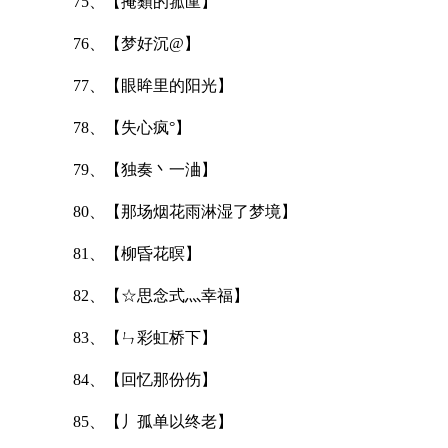
75、【掩蘱的箛匰】
76、【梦好沉@】
77、【眼眸里的阳光】
78、【失心疯°】
79、【独奏丶一浀】
80、【那场烟花雨淋湿了梦境】
81、【柳昏花暝】
82、【☆思念式灬幸福】
83、【ㄣ彩虹桥下】
84、【回忆那份伤】
85、【丿孤单以终老】