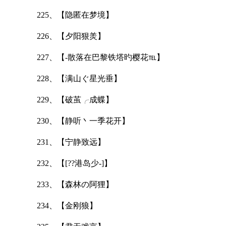
225、【隐匿在梦境】
226、【夕阳狠羙】
227、【-散落在巴黎铁塔旳樱花℡】
228、【满山ぐ星光垂】
229、【破茧╭成蝶】
230、【静听丶一季花开】
231、【宁静致远】
232、【[??港岛少-]】
233、【森林の阿狸】
234、【金刚狼】