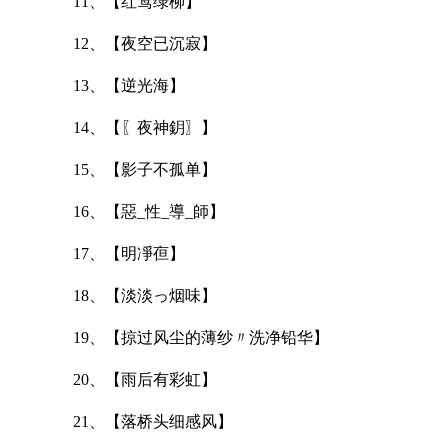
11、【红莺绿柳】
12、【夜空已沉寂】
13、【逆光海】
14、【〖夜神鈅〗】
15、【影子不孤单】
16、【惡_性_導_師】
17、【明凈亱】
18、【淡淡っ烟味】
19、【掠过风尘的薄纱〃洗净铅华】
20、【雨后有彩虹】
21、【落桥头细感风】