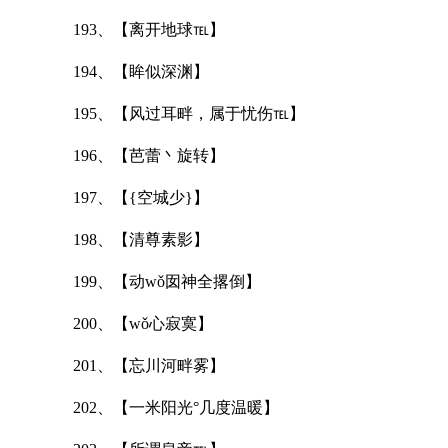
193、【离开地球℡】
194、【眸似深渊】
195、【风过耳畔，属于忧伤℡】
196、【芭蕾丶旋转】
197、【{空城少}】
198、【清尊素影】
199、【动wǒ囡神全撂倒】
200、【wǒ心寂寞】
201、【忘川河畔雾】
202、【一米阳光°几度温暖】