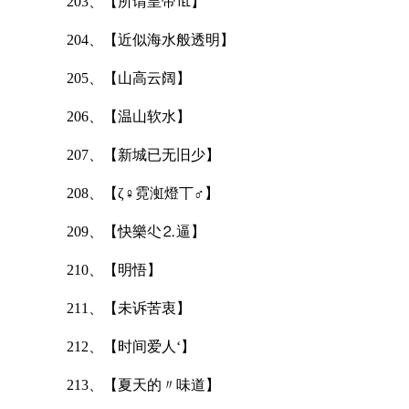
203、【所谓皇帝℡】
204、【近似海水般透明】
205、【山高云阔】
206、【温山软水】
207、【新城已无旧少】
208、【ζ♀霓渱燈丅♂】
209、【快樂尐⒉逼】
210、【明悟】
211、【未诉苦衷】
212、【时间爱人‘】
213、【夏天的〃味道】