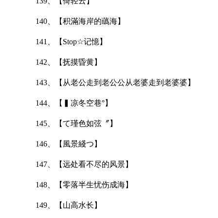
139、【倚轻云】
140、【积滿海岸的蘤海】
141、【Stop☆记憶】
142、【抚摸昏黄】
143、【从老公走到老公公从老婆走到老婆婆】
144、【▍凉冬空巷°】
145、【て瑾色如弦〞】
146、【風景綫つ】
147、【远处看不尽的风景】
148、【零落半生忧伤成海】
149、【山高水长】