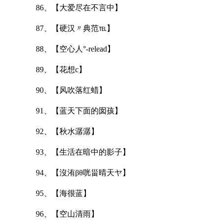
86、【大爱尽在不言中】
87、【硬汉〃典范℡】
88、【空心人°-relead】
89、【花想c】
90、【风吹落红蜡】
91、【蓝天下面的囡孩】
92、【秋水潺潺】
93、【生活在暗中的影子】
94、【沒洧βθ咣甾晴天ヤ】
95、【海很蓝】
96、【空山清雨】