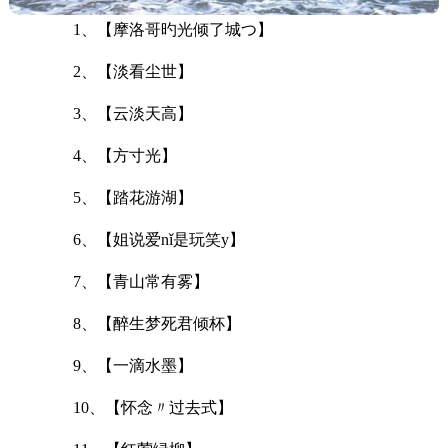
1、【摩洛哥旳光倾了城つ】
2、【淡看尘世】
3、【云淡天高】
4、【方寸光】
5、【踏花游湖】
6、【姐说爱nǐ是玩笑y】
7、【青山常有雾】
8、【醉生梦死君倾杯】
9、【一滴水墨】
10、【怀念〃过去式】