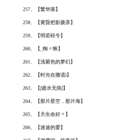
257、【繁华落】
258、【黄昏把影拨弄】
259、【明若轻兮】
260、【_蜘〃蛛】
261、【浅紫色的梦幻】
262、【时光在撒谎i】
263、【∫逝水无痕∫】
264、【那片星空，那片海】
265、【天生命好〃】
266、【迷途的爱】