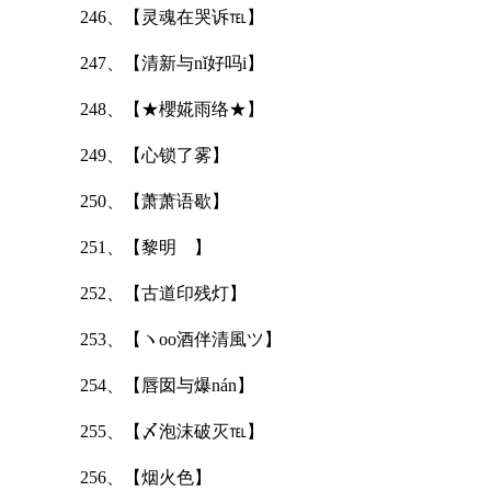
246、【灵魂在哭诉℡】
247、【清新与nǐ好吗i】
248、【★櫻婲雨络★】
249、【心锁了雾】
250、【萧萧语歇】
251、【黎明ゞ】
252、【古道印残灯】
253、【ヽoo酒伴清風ツ】
254、【唇囡与爆nán】
255、【〆泡沫破灭℡】
256、【烟火色】