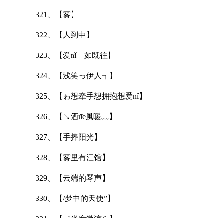
321、【雾】
322、【人到中】
323、【爱nǐ一如既往】
324、【浅笑っ伊人┓】
325、【ゎ想牵手想拥抱想爱nǐ】
326、【↘酒ιīe風暖﹏】
327、【手捧阳光】
328、【雾里有江馆】
329、【云端的琴声】
330、【/梦中的天使”】