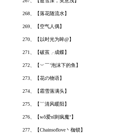
267、【逝雪深，笑意浅】
268、【落花随流水】
269、【空气人偶】
270、【以时光为眸@】
271、【破茧╭成蝶】
272、【︶￣’泡沫下的鱼】
273、【花の物语】
274、【霜雪落满头】
275、【﹌清风暖阳】
276、【wǒ爱nǐ则疯魔°】
277、【Chainsoflove丶枷锁】