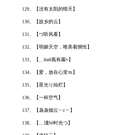
129、【没有太阳的晴天】
130、【故乡的云】
131、【づ听风看】
132、【明媚天空，唯美着惆怅】
133、【﹎йай風有霧≈】
134、【爱，放在心里℡】
135、【星光り灿烂】
136、【一杯空气】
137、【袅袅烟云︶ε︶】
138、【﹏淺Sè时光つ】