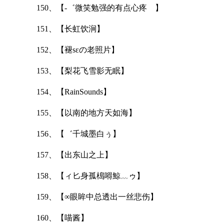
150、【-゛微笑勉强的有点心疼ゝ】
151、【长虹饮涧】
152、【褪sεの老照片】
153、【梨花飞雪影无眠】
154、【RainSounds】
155、【以南的地方天如海】
156、【゛千城墨白ぅ】
157、【出东山之上】
158、【ィ匕身孤槝嘚鯨﹏ゥ】
159、【∞眼眸中总透出一丝悲伤】
160、【喵酱】