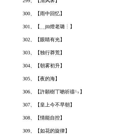
299、【清风霁】
300、【雨中回忆】
301、【﹎jīū燈老璐┆】
302、【眼睛有光】
303、【独行莽荒】
304、【朝雾初升】
305、【夜的海】
306、【許願樹丅啲祈禱ㄣ】
307、【皇上今不早朝】
308、【情能自控】
309、【如花的旋律】