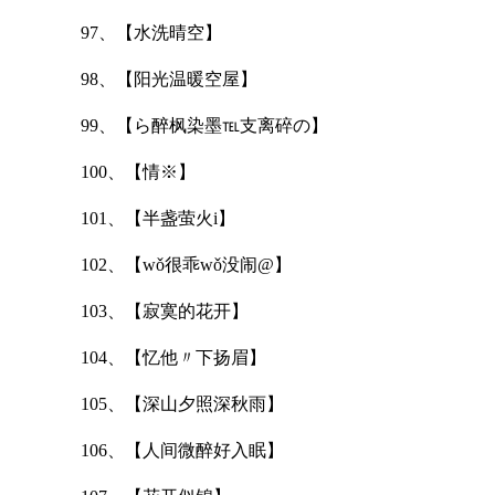
97、【水洗晴空】
98、【阳光温暖空屋】
99、【ら醉枫染墨℡支离碎の】
100、【情※】
101、【半盏萤火i】
102、【wǒ很乖wǒ没闹@】
103、【寂寞的花开】
104、【忆他〃下扬眉】
105、【深山夕照深秋雨】
106、【人间微醉好入眠】