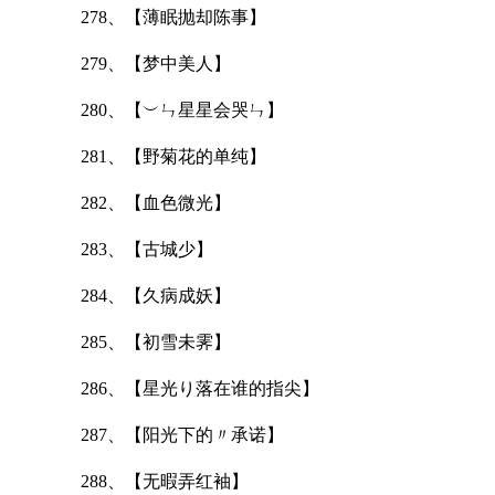
278、【薄眠抛却陈事】
279、【梦中美人】
280、【︶ㄣ星星会哭ㄣ】
281、【野菊花的单纯】
282、【血色微光】
283、【古城少】
284、【久病成妖】
285、【初雪未霁】
286、【星光り落在谁的指尖】
287、【阳光下的〃承诺】
288、【无暇弄红袖】