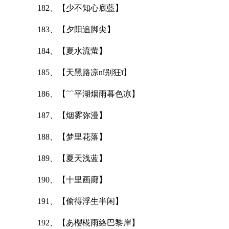
182、【少不知心底藍】
183、【夕阳追脚尖】
184、【夏水流萤】
185、【天黑路凉nǐ别狂ī】
186、【﹌平湖烟雨暮色凉】
187、【烟雾弥漫】
188、【梦里花落】
189、【夏天浅蓝】
190、【十里画廊】
191、【偷得浮生半闲】
192、【あ櫻椛雨絡巴黎岸】