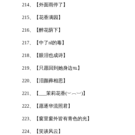
214、【外面雨停了】
215、【花香满园】
216、【醉花荫下】
217、【中了nǐ的毒】
218、【眼泪也成诗】
219、【只愿回到她身边℡】
220、【泪颜葬相思】
221、【___茉莉花香(︶︹︺)】
222、【愿逐华流照君】
223、【窗里窗外皆有青色的光】
224、【笑谈风云】