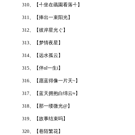
310、【╃坐在蘤園看落╃】
311、【捧出一束阳光】
312、【彼岸星光ぐ】
313、【梦情夜星】
314、【远水孤云】
315、【伴nǐ一生i】
316、【愿蓝得像一片天~】
317、【蓝天拥抱白绵云≈】
318、【那一缕微光@】
319、【故事结束吗】
320、【巷陌繁花】