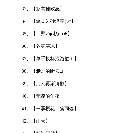
33、【寂寞挫败感】
34、【笔染朱砂轻莲步°】
35、【ㄣ野χìηɡ杁ɡμ★】
36、【冬雾寒凉】
37、【单手执杯泡浴缸ｉ】
38、【渺远的断云□】
39、【﹎云雾渐消散】
40、【荒凉的午夜】
41、【ー季樱花﹌落雨殇】
42、【雨天】