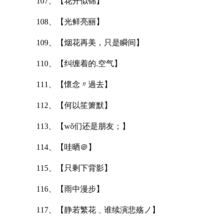
107、【花开似锦】
108、【光鲜亮丽】
109、【烟花再美，只是瞬间】
110、【纠缠着的.空气】
111、【懷念〃過去】
112、【何以笙箫默】
113、【wǒ们还是朋友；】
114、【哇晒＠】
115、【只剩下背影】
116、【雨中漫步】
117、【静若繁花﹑谁续演悲殇ノ】