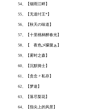
54、【烟雨江畔】
55、【无道纣王*】
56、【秋天の味道】
57、【十里桃林醉春光】
58、【ゞ夜色乄朦胧ぁ】
59、【雾时之森】
60、【沉默骑士】
61、【贪念〃私存】
62、【梦途】
63、【落尽梨花】
64、【指尖上的风景】