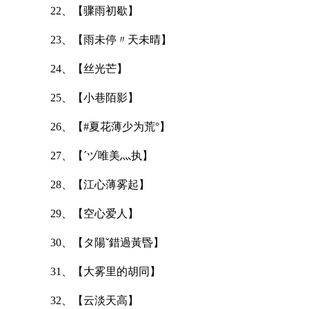
22、【骤雨初歇】
23、【雨未停〃天未晴】
24、【丝光芒】
25、【小巷陌影】
26、【#夏花薄少为荒°】
27、【ˊヅ唯美灬执】
28、【江心薄雾起】
29、【空心爱人】
30、【タ陽ˇ錯過黃昬】
31、【大雾里的胡同】
32、【云淡天高】