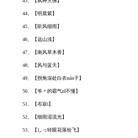
43、【弑神灭佛】
44、【明晨紫】
45、【听风细雨】
46、【远山浅】
47、【南风草木香】
48、【风与蓝天】
49、【拐角深处白衣nán子】
50、【爷〃的霸气nǐ不懂】
51、【岑寂i】
52、【细雨湿流光】
53、【しっ转眼花落纷飞】