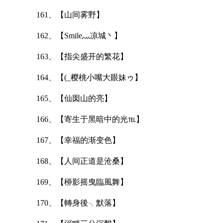
161、【山间雾野】
162、【Smile灬凉城丶】
163、【指尖盛开的繁花】
164、【(_樱桃小嘴大眼妹ゥ】
165、【仙囡山的亮】
166、【寄生于黑暗中的光℡】
167、【幸福的渐变色】
168、【人间正道是沧桑】
169、【桺影摇曳臨風舞】
170、【轉身後╮默落】