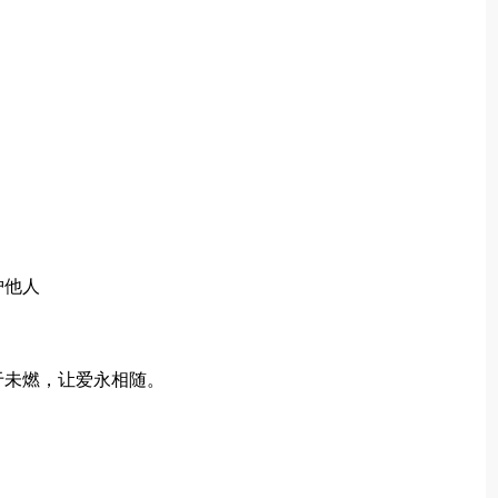
护他人
于未燃，让爱永相随。