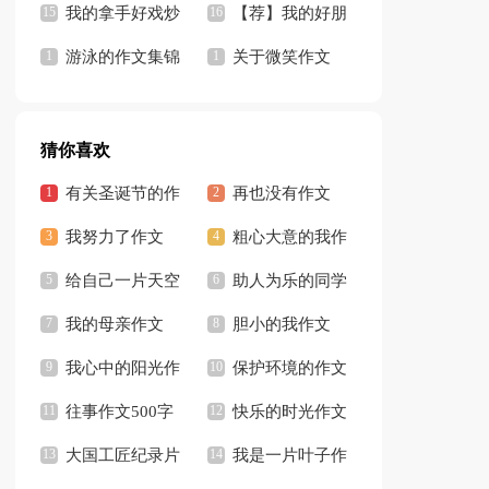
我的拿手好戏炒
【热门】
【荐】我的好朋
菜作文
游泳的作文集锦
友作文
关于微笑作文
15篇
猜你喜欢
有关圣诞节的作
再也没有作文
文
我努力了作文
700字
粗心大意的我作
给自己一片天空
文
助人为乐的同学
作文
我的母亲作文
胆小的我作文
300字
我心中的阳光作
400字
保护环境的作文
文
往事作文500字
500字
快乐的时光作文
大国工匠纪录片
通用15篇
我是一片叶子作