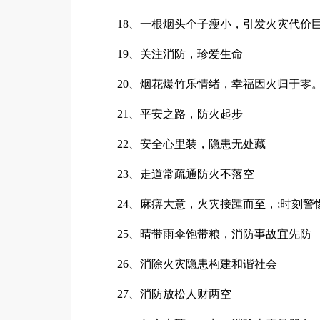
18、一根烟头个子瘦小，引发火灾代价
19、关注消防，珍爱生命
20、烟花爆竹乐情绪，幸福因火归于零
21、平安之路，防火起步
22、安全心里装，隐患无处藏
23、走道常疏通防火不落空
24、麻痹大意，火灾接踵而至，;时刻警
25、晴带雨伞饱带粮，消防事故宜先防
26、消除火灾隐患构建和谐社会
27、消防放松人财两空