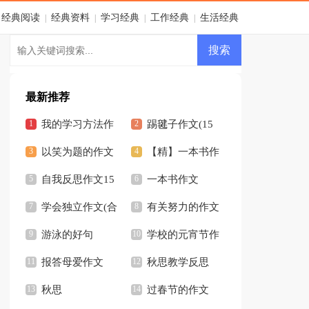
经典阅读
经典资料
学习经典
工作经典
生活经典
|
|
|
|
最新推荐
我的学习方法作
踢毽子作文(15
文【荐】
以笑为题的作文
篇)
【精】一本书作
自我反思作文15
文
一本书作文
篇
学会独立作文(合
【荐】
有关努力的作文
集15篇)
游泳的好句
学校的元宵节作
报答母爱作文
文
秋思教学反思
秋思
过春节的作文