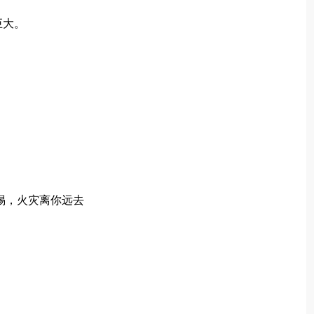
巨大。
。
惕，火灾离你远去