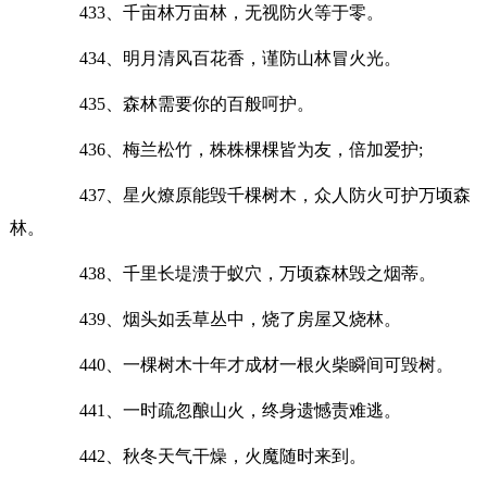
433、千亩林万亩林，无视防火等于零。
434、明月清风百花香，谨防山林冒火光。
435、森林需要你的百般呵护。
436、梅兰松竹，株株棵棵皆为友，倍加爱护;
437、星火燎原能毁千棵树木，众人防火可护万顷森
林。
438、千里长堤溃于蚁穴，万顷森林毁之烟蒂。
439、烟头如丢草丛中，烧了房屋又烧林。
440、一棵树木十年才成材一根火柴瞬间可毁树。
441、一时疏忽酿山火，终身遗憾责难逃。
442、秋冬天气干燥，火魔随时来到。