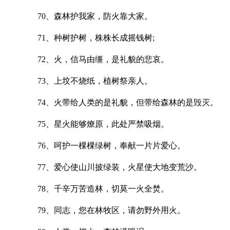
70、森林护我家，防火靠大家。
71、种树护树，株株长成摇钱树;
72、火，信马由缰，是礼貌的悲哀。
73、上坟不烧纸，植树祭亲人。
74、火带给人类的是礼貌，但带给森林的是毁灭。
75、星火能够燎原，此处严禁吸烟。
76、呵护一棵棵绿树，奉献一片片爱心。
77、爱心使山川披绿装，火星使大地变荒沙。
78、千辛万苦造林，切莫一火全焚。
79、同志，您在林牧区，请勿野外用火。