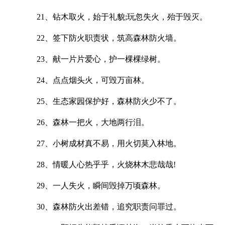
21、钻木取火，始于礼貌;玩忽失火，殆于毁灭。
22、签下防火职责状，筑高森林防火墙。
23、献一片片爱心，护一棵棵绿树。
24、点点烟头火，可毁万亩林。
25、生态家园保护好，森林防火少不了。
26、森林一把火，大地两行泪。
27、小树成材真不易，用火切莫入林地。
28、情暖人心热乎乎，火烧林木悲哉哉!
29、一人失火，瞬间毁掉万顷森林。
30、森林防火出差错，追究职责问罪过。