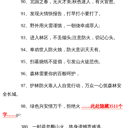
90、北国之春，无火才美;秋色迷人，有火皆愁。
91、发现火情快报告，打早打小要打了。
92、野外用火需谨慎，一朝侥幸成罪人;
93、进入林区，不丢烟头;注意防火，切记心头。
94、奉劝世人防火烛，防火意识天天有。
95、扫墓烧纸不提倡，引发山火徒悲伤。
96、森林需要你的百般呵护，
97、护林防火靠人人自觉行动，万众一心筑森林安
全长城。
98、绿色兴安情万千，拒绝火
……此处隐藏3511个
字……
p>
380、一时疏忽酿山火，终身遗憾责难逃。